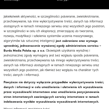
Jakiekolwiek aktywności, w szczególności: pobieranie, zwielokrotnianie,
przechowywanie, lub inne wykorzystywanie treści, danych lub informacji
dostępnych w ramach niniejszego serwisu oraz wszystkich jego podstron,
w szczególności w celu ich eksploracji, zmierzającej do tworzenia,
rozwoju, modyfikacji i szkolenia systemów uczenia maszynowego,
algorytmów lub sztucznej inteligencji
jest zabronione oraz wymaga
uprzedniej, jednoznacznie wyrażonej zgody administratora serwisu –
Burda Media Polska sp. z o.o.
Obowiązek uzyskania wyraźnej i
jednoznacznej zgody wymagany jest bez względu sposób pobierania,
zwielokrotniania, przechowywania lub innego wykorzystywania treści,
danych lub informacji dostępnych w ramach niniejszego serwisu oraz
wszystkich jego podstron, jak również bez względu na charakter tych
treści, danych i informacji.
Powyższe nie dotyczy wyłącznie przypadków wykorzystywania treści,
danych i informacji w celu umożliwienia i ułatwienia ich wyszukiwania
przez wyszukiwarki internetowe oraz umożliwienia pozycjonowania
stron internetowych zawierających serwisy internetowe w ramach
indeksowania wyników wyszukiwania wyszukiwarek internetowych.
Więcej informacji znajdziesz
tutaj
.