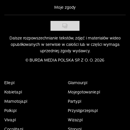
Moje zgody
Dalsze rozpowszechnianie tekstów, zdjęć i materiałów wideo
opublikowanych w serwisie w całości lub w części wymaga
uprzedniej zgody wydawcy.
©
BURDA MEDIA POLSKA SP. Z O. O. 2026
Elle.pl
Glamour.pl
Kobieta.pl
Mojegotowanie.pl
Mamotoja.pl
Party.pl
Polki.pl
Przyslijprzepis.pl
Viva.pl
Wizaz.pl
Cocolita.pl
Story.pl