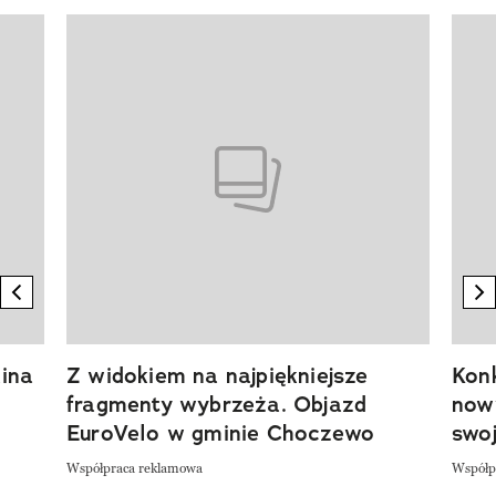
Pokazywanie elementu 1 z 20
previous element
n
ina
Z widokiem na najpiękniejsze
Kon
fragmenty wybrzeża. Objazd
now
EuroVelo w gminie Choczewo
swoj
Współpraca reklamowa
Współp