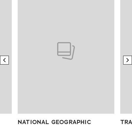
previous element
n
NATIONAL GEOGRAPHIC
TRA