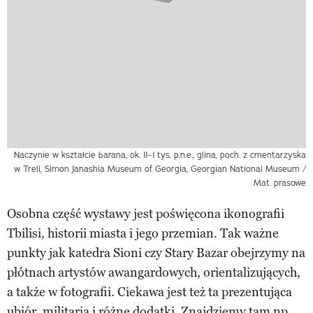
Naczynie w kształcie barana, ok. II–I tys. p.n.e., glina, poch. z cmentarzyska
w Treli, Simon Janashia Museum of Georgia, Georgian National Museum /
Mat. prasowe
Osobna część wystawy jest poświęcona ikonografii
Tbilisi, historii miasta i jego przemian. Tak ważne
punkty jak katedra Sioni czy Stary Bazar obejrzymy na
płótnach artystów awangardowych, orientalizujących,
a także w fotografii. Ciekawa jest też ta prezentująca
ubiór, militaria i różne dodatki. Znajdziemy tam np.