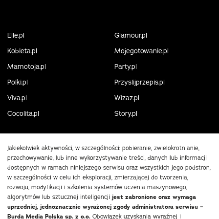
Elle.pl
Glamour.pl
Kobieta.pl
Mojegotowanie.pl
Mamotoja.pl
Party.pl
Polki.pl
Przyslijprzepis.pl
Viva.pl
Wizaz.pl
Cocolita.pl
Story.pl
Jakiekolwiek aktywności, w szczególności: pobieranie, zwielokrotnianie,
przechowywanie, lub inne wykorzystywanie treści, danych lub informacji
dostępnych w ramach niniejszego serwisu oraz wszystkich jego podstron,
w szczególności w celu ich eksploracji, zmierzającej do tworzenia,
rozwoju, modyfikacji i szkolenia systemów uczenia maszynowego,
algorytmów lub sztucznej inteligencji
jest zabronione oraz wymaga
uprzedniej, jednoznacznie wyrażonej zgody administratora serwisu –
Burda Media Polska sp. z o.o.
Obowiązek uzyskania wyraźnej i