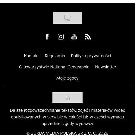
Visit us on Facebook
Visit us on Instagram
Visit us on Youtube
Visit us on Rss
Kontakt
Regulamin
Polityka prywatności
O towarzystwie National Geographic
Newsletter
Moje zgody
Dalsze rozpowszechnianie tekstów, zdjęć i materiałów wideo
opublikowanych w serwisie w całości lub w części wymaga
uprzedniej zgody wydawcy.
©
BURDA MEDIA POLSKA SP. Z O. O. 2026