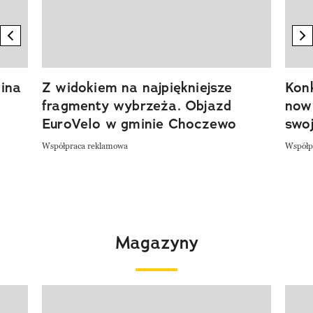
previous element
n
ina
Z widokiem na najpiękniejsze
Kon
fragmenty wybrzeża. Objazd
now
EuroVelo w gminie Choczewo
swoj
Współpraca reklamowa
Współp
Magazyny
Pokazywanie elementu 1 z 4