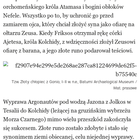
orchomeńskiego króla Atamasa i bogini obłoków
Nefele. Wszystko po to, by uchronić go przed
zamiarem ojca, który chciał złożyć syna jako ofiarę na
ołtarzu Zeusa. Kiedy Friksos otrzymał rękę córki
Ajetesa, króla Kolchidy, z wdzięczności złożył Zeusowi
ofiarę z barana, a jego złote runo podarował teściowi.
Tzw. Złoty chłopiec z Gonio, I–II w. n.e., Batumi Archaelogical Museum /
Mat. prasowe
Wyprawa Argonautów pod wodzą Jazona z Jolkos w
Tesalii do Kolchidy (leżącej na gruzińskim wybrzeżu
Morza Czarnego) mimo wielu przeszkód zakończyła
się sukcesem. Złote runo zostało zdobyte i stało się
synonimem ziemi obiecanej, celu niejednej wyprawy.