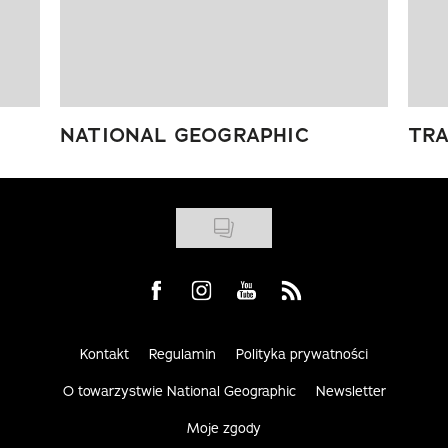
NATIONAL GEOGRAPHIC
TRA
Visit us on Facebook
Visit us on Instagram
Visit us on Youtube
Visit us on Rss
Kontakt
Regulamin
Polityka prywatności
O towarzystwie National Geographic
Newsletter
Moje zgody