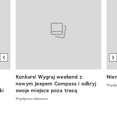
Pokazywanie elementu 1 z 20
previous element
n
Konkurs! Wygraj weekend z
Niem
nowym Jeepem Compass i odkryj
Współp
ki
swoje miejsce poza trasą
Współpraca reklamowa