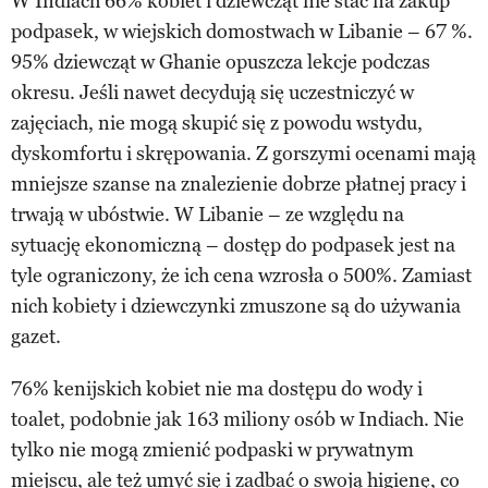
W Indiach 66% kobiet i dziewcząt nie stać na zakup
podpasek, w wiejskich domostwach w Libanie – 67 %.
95% dziewcząt w Ghanie opuszcza lekcje podczas
okresu. Jeśli nawet decydują się uczestniczyć w
zajęciach, nie mogą skupić się z powodu wstydu,
dyskomfortu i skrępowania. Z gorszymi ocenami mają
mniejsze szanse na znalezienie dobrze płatnej pracy i
trwają w ubóstwie. W Libanie – ze względu na
sytuację ekonomiczną – dostęp do podpasek jest na
tyle ograniczony, że ich cena wzrosła o 500%. Zamiast
nich kobiety i dziewczynki zmuszone są do używania
gazet.
76% kenijskich kobiet nie ma dostępu do wody i
toalet, podobnie jak 163 miliony osób w Indiach. Nie
tylko nie mogą zmienić podpaski w prywatnym
miejscu, ale też umyć się i zadbać o swoją higienę, co