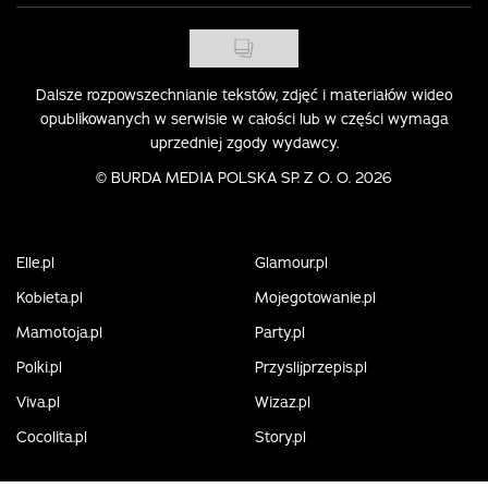
Dalsze rozpowszechnianie tekstów, zdjęć i materiałów wideo
opublikowanych w serwisie w całości lub w części wymaga
uprzedniej zgody wydawcy.
©
BURDA MEDIA POLSKA SP. Z O. O. 2026
Elle.pl
Glamour.pl
Kobieta.pl
Mojegotowanie.pl
Mamotoja.pl
Party.pl
Polki.pl
Przyslijprzepis.pl
Viva.pl
Wizaz.pl
Cocolita.pl
Story.pl