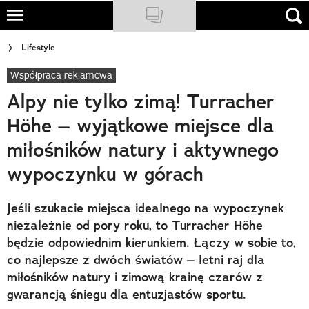
Skip
to
NATIONAL GEOGRAPHIC
Lifestyle
main
content
Współpraca reklamowa
TRAVELER
Alpy nie tylko zimą! Turracher
PODCASTY
Höhe – wyjątkowe miejsce dla
Sklep
miłośników natury i aktywnego
Newsletter
wypoczynku w górach
Cuda Polski
Jeśli szukacie miejsca idealnego na wypoczynek
niezależnie od pory roku, to Turracher Höhe
Wielki Konkurs Fotograficzny
będzie odpowiednim kierunkiem. Łączy w sobie to,
co najlepsze z dwóch światów – letni raj dla
Trendbook Podróżniczy
miłośników natury i zimową krainę czarów z
Polecane
gwarancją śniegu dla entuzjastów sportu.