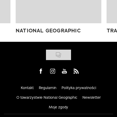
NATIONAL GEOGRAPHIC
TRA
Visit us on Facebook
Visit us on Instagram
Visit us on Youtube
Visit us on Rss
Kontakt
Regulamin
Polityka prywatności
O towarzystwie National Geographic
Newsletter
Moje zgody