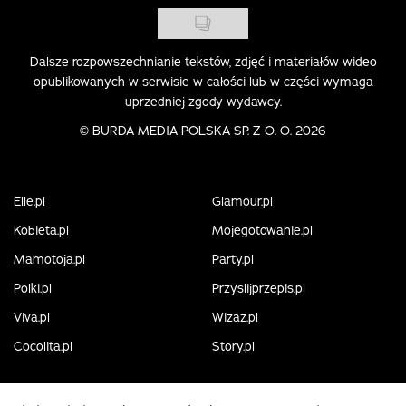
Dalsze rozpowszechnianie tekstów, zdjęć i materiałów wideo
opublikowanych w serwisie w całości lub w części wymaga
uprzedniej zgody wydawcy.
©
BURDA MEDIA POLSKA SP. Z O. O. 2026
Elle.pl
Glamour.pl
Kobieta.pl
Mojegotowanie.pl
Mamotoja.pl
Party.pl
Polki.pl
Przyslijprzepis.pl
Viva.pl
Wizaz.pl
Cocolita.pl
Story.pl