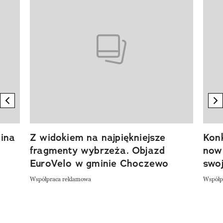
previous element
n
ina
Z widokiem na najpiękniejsze
Kon
fragmenty wybrzeża. Objazd
now
EuroVelo w gminie Choczewo
swoj
Współpraca reklamowa
Współp