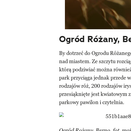
Ogród Różany, B
By dotrzeć do Ogrodu Różanego 
nad miastem. Ze szczytu rozcią
którą podziwiać można również 
park przyciąga jednak przede 
rodzajów róż, 200 rodzajów i
przesiąknięte jest kwiatowym 
parkowy pawilon i czytelnia.
Ogród Rożany, Berno, fot.
moj