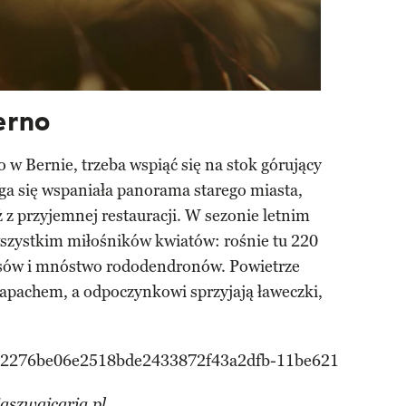
erno
w Bernie, trzeba wspiąć się na stok górujący
ga się wspaniała panorama starego miasta,
z przyjemnej restauracji. W sezonie letnim
wszystkim miłośników kwiatów: rośnie tu 220
rysów i mnóstwo rododendronów. Powietrze
zapachem, a odpoczynkowi sprzyjają ławeczki,
aszwajcaria.pl