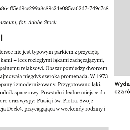
uzeum, fot. Adobe Stock
l
lersee nie jest typowym parkiem z przyciętą
kami – lecz rozległymi łąkami zachęcającymi,
ać pełnemu relaksowi. Obszar pomiędzy dworcem
 zajmowała niegdyś szeroka promenada. W 1973
Wydan
kopany i zmodernizowany. Przygotowano łąki,
czar
odnik spacerowy. Powstało idealne miejsce do
ro oraz wyspy: Ptasią i św. Piotra. Swoje
acja Dock4, przyciągająca w weekendy rodziny i