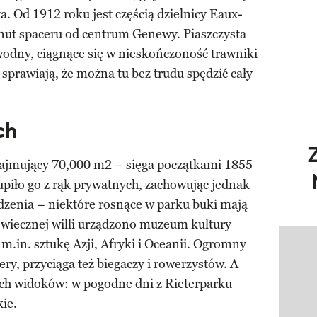
a. Od 1912 roku jest częścią dzielnicy Eaux-
minut spaceru od centrum Genewy. Piaszczysta
wodny, ciągnące się w nieskończoność trawniki
sprawiają, że można tu bez trudu spędzić cały
ch
zajmujący 70,000 m2 – sięga początkami 1855
piło go z rąk prywatnych, zachowując jednak
zenia – niektóre rosnące w parku buki mają
-wiecznej willi urządzono muzeum kultury
m.in. sztukę Azji, Afryki i Oceanii. Ogromny
Pokazy
ery, przyciąga też biegaczy i rowerzystów. A
ch widoków: w pogodne dni z Rieterparku
ie.