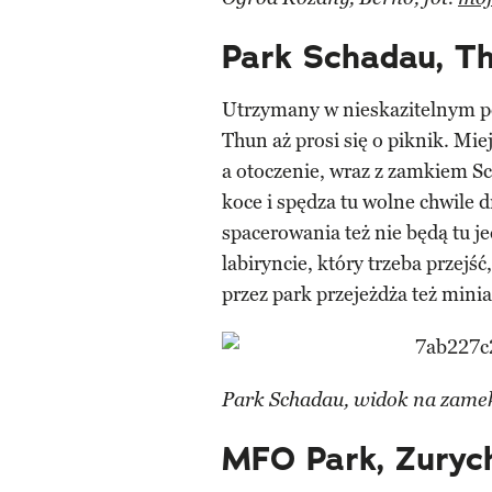
Park Schadau, T
Utrzymany w nieskazitelnym po
Thun aż prosi się o piknik. Mi
a otoczenie, wraz z zamkiem S
koce i spędza tu wolne chwile 
spacerowania też nie będą tu je
labiryncie, który trzeba przejś
przez park przejeżdża też mini
Park Schadau, widok na zamek
MFO Park, Zuryc