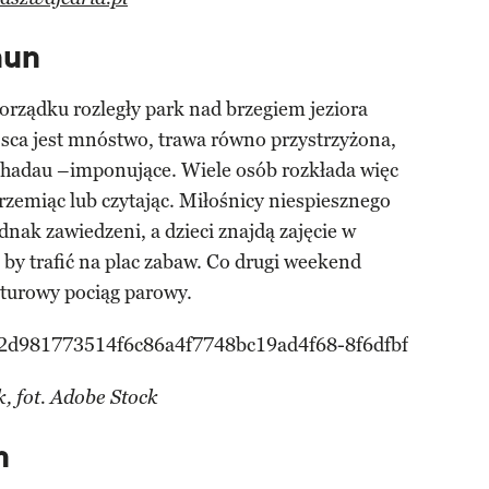
hun
rządku rozległy park nad brzegiem jeziora
ejsca jest mnóstwo, trawa równo przystrzyżona,
chadau –imponujące. Wiele osób rozkłada więc
drzemiąc lub czytając. Miłośnicy niespiesznego
dnak zawiedzeni, a dzieci znajdą zajęcie w
ć, by trafić na plac zabaw. Co drugi weekend
aturowy pociąg parowy.
, fot. Adobe Stock
h