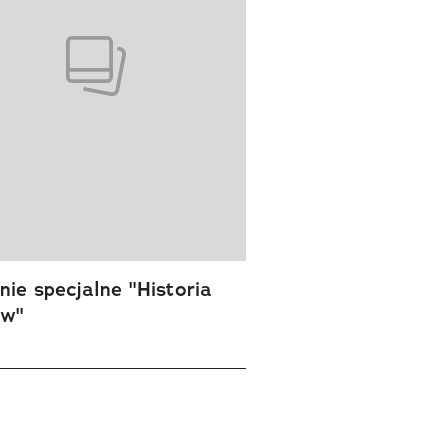
ie specjalne "Historia
ów"