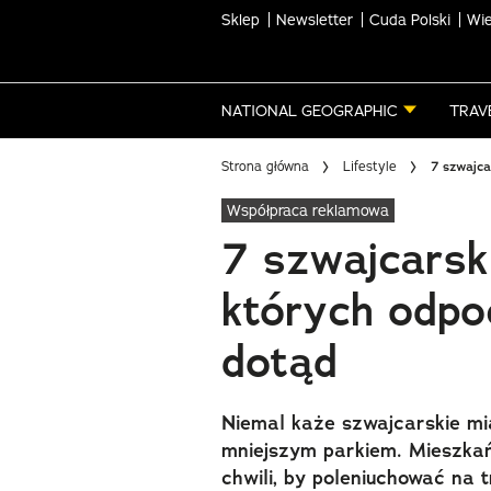
Sklep
Newsletter
Cuda Polski
Wie
Skip
to
main
NATIONAL GEOGRAPHIC
TRAV
content
Strona główna
Lifestyle
7 szwajca
Współpraca reklamowa
7 szwajcarsk
których odpo
dotąd
Niemal każe szwajcarskie mi
mniejszym parkiem. Mieszkań
chwili, by poleniuchować na t