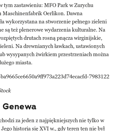
 w tym zastawieniu: MFO Park w Zurychu
yn Maschinenfabrik Oerlikon. Dawna
ła wykorzystana na stworzenie pełnego zieleni
e są też plenerowe wydarzenia kulturalne. Na
zpiętych drutach rosną pnącza wirginijskie,
zieleni. Na drewnianych ławkach, ustawionych
lub wysypanych żwirkiem przestrzeniach można
dużego miasta.
Stock
, Genewa
odzi za jeden z najpiękniejszych nie tylko w
 Jego historia się XVI w., gdy teren ten nie był