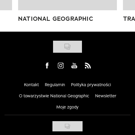
NATIONAL GEOGRAPHIC
TRA
Visit us on Facebook
Visit us on Instagram
Visit us on Youtube
Visit us on Rss
Kontakt
Regulamin
Polityka prywatności
O towarzystwie National Geographic
Newsletter
Moje zgody