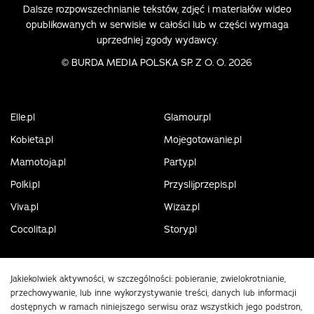
Dalsze rozpowszechnianie tekstów, zdjęć i materiałów wideo
opublikowanych w serwisie w całości lub w części wymaga
uprzedniej zgody wydawcy.
©
BURDA MEDIA POLSKA SP. Z O. O. 2026
Elle.pl
Glamour.pl
Kobieta.pl
Mojegotowanie.pl
Mamotoja.pl
Party.pl
Polki.pl
Przyslijprzepis.pl
Viva.pl
Wizaz.pl
Cocolita.pl
Story.pl
Jakiekolwiek aktywności, w szczególności: pobieranie, zwielokrotnianie,
przechowywanie, lub inne wykorzystywanie treści, danych lub informacji
dostępnych w ramach niniejszego serwisu oraz wszystkich jego podstron,