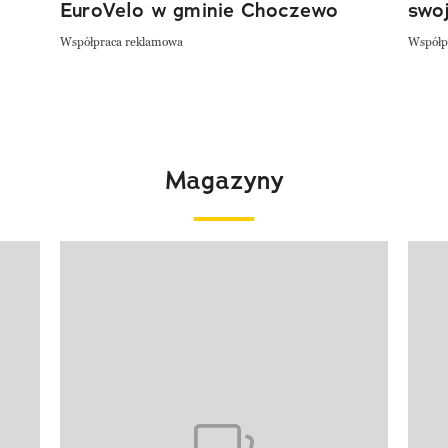
EuroVelo w gminie Choczewo
swoj
Współpraca reklamowa
Współp
Magazyny
Pokazywanie elementu 1 z 4