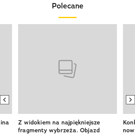
Polecane
Pokazywanie elementu 1 z 20
previous element
n
ina
Z widokiem na najpiękniejsze
Kon
fragmenty wybrzeża. Objazd
now