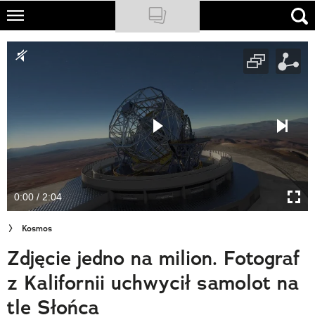
Skip
to
NATIONAL GEOGRAPHIC
main
content
TRAVELER
PODCASTY
Sklep
Newsletter
0:00 / 2:04
Cuda Polski
Kosmos
Wielki Konkurs Fotograficzny
Zdjęcie jedno na milion. Fotograf
Trendbook Podróżniczy
z Kalifornii uchwycił samolot na
Polecane
tle Słońca