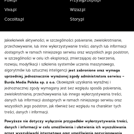
Polki.pl
Przyslijprzepis.pl
Viva.pl
Wizaz.pl
Cocolita.pl
Story.pl
Jakiekolwiek aktywności, w szczególności: pobieranie, zwielokrotnianie,
przechowywanie, lub inne wykorzystywanie treści, danych lub informacji
dostępnych w ramach niniejszego serwisu oraz wszystkich jego podstron,
w szczególności w celu ich eksploracji, zmierzającej do tworzenia,
rozwoju, modyfikacji i szkolenia systemów uczenia maszynowego,
algorytmów lub sztucznej inteligencji
jest zabronione oraz wymaga
uprzedniej, jednoznacznie wyrażonej zgody administratora serwisu –
Burda Media Polska sp. z o.o.
Obowiązek uzyskania wyraźnej i
jednoznacznej zgody wymagany jest bez względu sposób pobierania,
zwielokrotniania, przechowywania lub innego wykorzystywania treści,
danych lub informacji dostępnych w ramach niniejszego serwisu oraz
wszystkich jego podstron, jak również bez względu na charakter tych
treści, danych i informacji.
Powyższe nie dotyczy wyłącznie przypadków wykorzystywania treści,
danych i informacji w celu umożliwienia i ułatwienia ich wyszukiwania
przez wyszukiwarki internetowe oraz umożliwienia pozycjonowania