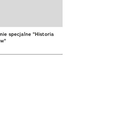
ie specjalne "Historia
ów"