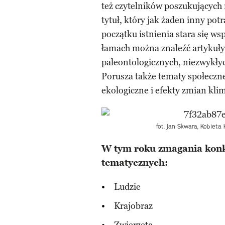
też czytelników poszukujących r
tytuł, który jak żaden inny pot
początku istnienia stara się ws
łamach można znaleźć artykuły
paleontologicznych, niezwykłych
Porusza także tematy społeczne 
ekologiczne i efekty zmian kli
fot. Jan Skwara, Kobiet
W tym roku zmagania konk
tematycznych:
Ludzie
Krajobraz
Zwierzęta