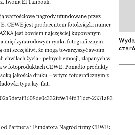
, Iwona El Tanbouli.
ją wartościowe nagrody ufundowane przez
WE
. CEWE jest producentem fotoksiążki numer
ŻKA jest bowiem najczęściej kupowanym
Wydan
 na międzynarodowym rynku fotograficznym.
czar
ą oni szczęśliwi, że mogą towarzyszyć swoim
h chwilach życia - pełnych emocji, złapanych w
ata w fotoproduktach CEWE. Ponadto produkty
oką jakością druku – w tym fotograficznym z
adówki typu lay-flat.
 od Partnera i Fundatora Nagród firmy CEWE: