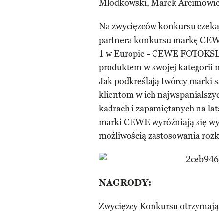
Młodkowski, Marek Arcimowicz
Na zwycięzców konkursu czeka
partnera konkursu markę
CE
1 w Europie - CEWE FOTOKSIĄ
produktem w swojej kategorii
Jak podkreślają twórcy marki s
klientom w ich najwspanialszyc
kadrach i zapamiętanych na l
marki CEWE wyróżniają się wys
możliwością zastosowania rozkł
NAGRODY:
Zwycięzcy Konkursu otrzymają