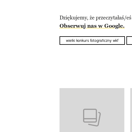
Dziękujemy, że przeczytałaś/eś
Obserwuj nas w Google.
wielki konkurs fotograficzny wkf
Pokazywanie elementów od 1 d
previous element