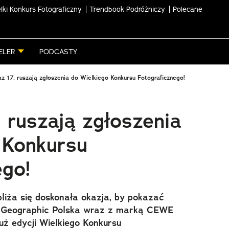
lki Konkurs Fotograficzny
Trendbook Podróżniczy
Polecane
ELER
PODCASTY
az 17. ruszają zgłoszenia do Wielkiego Konkursu Fotograficznego!
. ruszają zgłoszenia
 Konkursu
ego!
bliża się doskonała okazja, by pokazać
al Geographic Polska wraz z marką CEWE
uż edycji Wielkiego Konkursu