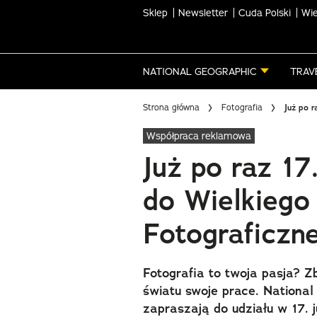
Sklep
Newsletter
Cuda Polski
Wie
Skip
to
main
NATIONAL GEOGRAPHIC
TRAV
content
Strona główna
Fotografia
Już po r
Współpraca reklamowa
Już po raz 17
do Wielkiego
Fotograficzn
Fotografia to twoja pasja? Z
światu swoje prace. Nation
zapraszają do udziału w 17. j