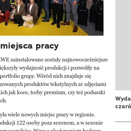
 miejsca pracy
CEWE zainstalowane zostały najnowocześniejsze
iększyły wydajność produkcji i pozwoliły na
ortfolio grupy. Wśród nich znajduje się
lizowanych produktów tekstylnych ze zdjęciami
kich jak koce, torby premium, czy też poduszki
Wydan
ach.
czar
zyła wiele nowych miejsc pracy w regionie.
odukcji 122 osoby poza sezonem, a w sezonie