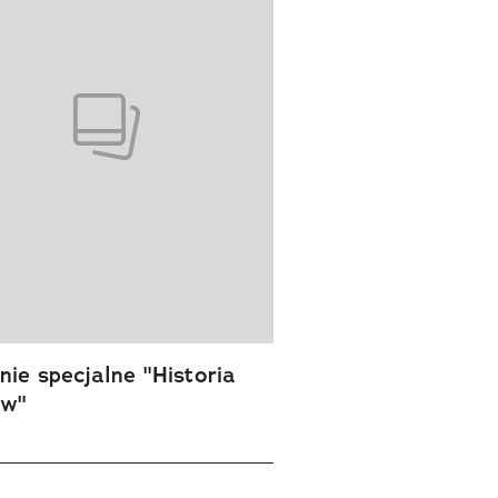
ie specjalne "Historia
ów"