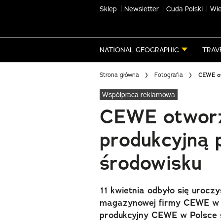
Sklep
Newsletter
Cuda Polski
Wie
Skip
to
main
NATIONAL GEOGRAPHIC
TRAV
content
Strona główna
Fotografia
CEWE ot
Współpraca reklamowa
CEWE otworz
produkcyjną 
środowisku
11 kwietnia odbyło się uroczy
magazynowej firmy CEWE w Kę
produkcyjny CEWE w Polsce 