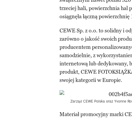
świątecznym nawet ponad 320
trzeciej hali, powierzchnia h
osiągnęła łączną powierzchni
CEWE Sp. z o.o. to solidny i o
zarówno o jakość swoich produk
producentem personalizowanych
samodzielnie, z wykorzystaniem
internetową lub dedykowany, 
produkt, CEWE FOTOKSIĄŻKA, 
swojej kategorii w Europie.
Zarząd CEWE Polska oraz Yvonne Ros
Materiał promocyjny marki C