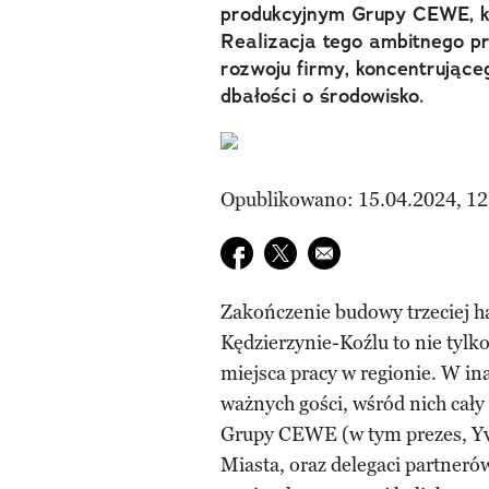
produkcyjnym Grupy CEWE, kt
Realizacja tego ambitnego pr
rozwoju firmy, koncentrując
dbałości o środowisko.
Opublikowano: 15.04.2024, 12
Udostępnij na facebook
Udostępnij na twitter
E-mail do przyjaciela
Zakończenie budowy trzeciej 
Kędzierzynie-Koźlu to nie tylk
miejsca pracy w regionie. W ina
ważnych gości, wśród nich cały
Grupy CEWE (w tym prezes, Yv
Miasta, oraz delegaci partneró