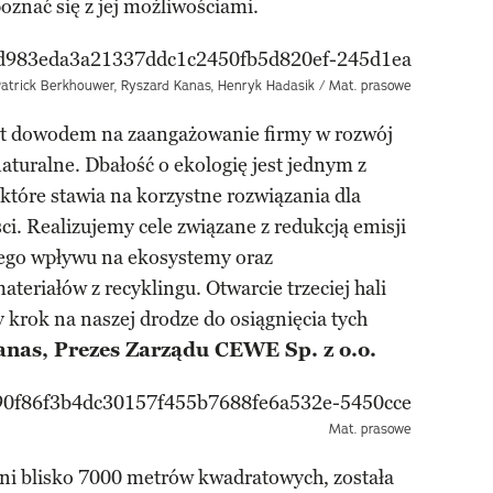
oznać się z jej możliwościami.
Patrick Berkhouwer, Ryszard Kanas, Henryk Hadasik / Mat. prasowe
est dowodem na zaangażowanie firmy w rozwój
aturalne. Dbałość o ekologię jest jednym z
tóre stawia na korzystne rozwiązania dla
ci. Realizujemy cele związane z redukcją emisji
ego wpływu na ekosystemy oraz
riałów z recyklingu. Otwarcie trzeciej hali
 krok na naszej drodze do osiągnięcia tych
nas, Prezes Zarządu CEWE Sp. z o.o.
Mat. prasowe
hni blisko 7000 metrów kwadratowych, została