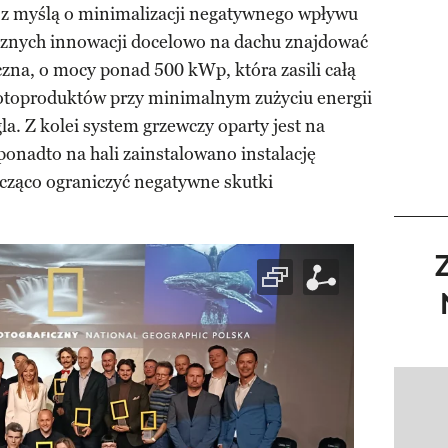
z myślą o minimalizacji negatywnego wpływu
cznych innowacji docelowo na dachu znajdować
iczna, o mocy ponad 500 kWp, która zasili całą
 fotoproduktów przy minimalnym zużyciu energii
a. Z kolei system grzewczy oparty jest na
onadto na hali zainstalowano instalację
acząco ograniczyć negatywne skutki
Pokazy