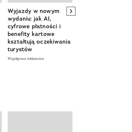
Wyjazdy w nowym
Tam, gdzie kończy 
next element
wydaniu: jak AI,
asfalt, zaczyna się
cyfrowe płatności i
spokój. Wyrusz
benefity kartowe
szlakiem miejsc, kt
kształtują oczekiwania
pozwalają zwolnić 
turystów
odkrywać Polskę bl
natury
Współpraca reklamowa
Współpraca reklamowa