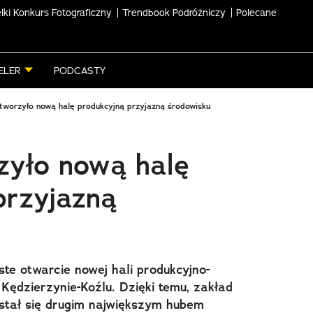
lki Konkurs Fotograficzny
Trendbook Podróżniczy
Polecane
ELER
PODCASTY
worzyło nową halę produkcyjną przyjazną środowisku
yło nową halę
przyjazną
ste otwarcie nowej hali produkcyjno-
dzierzynie-Koźlu. Dzięki temu, zakład
stał się drugim największym hubem