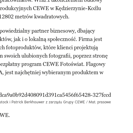
 pracowników. Wraz z ukończeniem budowy
al produkcyjnych CEWE w Kędzierzynie-Koźlu
ę 12802 metrów kwadratowych.
dpowiedzialny partner biznesowy, dbający
tów, jak i o lokalną społeczność. Firma jest
 fotoproduktów, które klienci projektują
 swoich ulubionych fotografii, poprzez stronę
bezpłatny program CEWE Fotoświat. Flagowy
jest najchętniej wybieranym produktem w
tock i Patrick Berkhouwer z zarządu Grupy CEWE / Mat. prasowe
EWE.