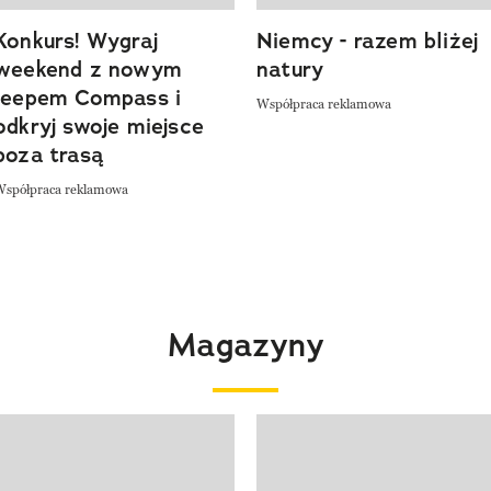
Konkurs! Wygraj
Niemcy - razem bliżej
weekend z nowym
natury
Jeepem Compass i
Współpraca reklamowa
odkryj swoje miejsce
poza trasą
Współpraca reklamowa
Magazyny
 4 z 4