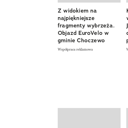
Z widokiem na
previous element
najpiękniejsze
fragmenty wybrzeża.
Objazd EuroVelo w
gminie Choczewo
Współpraca reklamowa
Pokazywanie elementów od 1 do