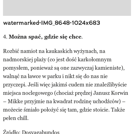
watermarked-IMG_8648-1024x683
4.
Można spać, gdzie się chce
.
Rozbić namiot na kaukaskich wyżynach, na
nadmorskiej plaży (co jest dość karkołomnym
pomysłem, ponieważ są one zazwyczaj kamieniste),
walnąć na ławce w parku i nikt się do nas nie
przyczepi. Jeśli więc jakimś cudem nie znaleźlibyście
miejsca noclegowego (chociaż prędzej Janusz Korwin
– Mikke przyjmie na kwadrat rodzinę uchodźców) –
możecie śmiało położyć się tam, gdzie stoicie. Także
pełen chill.
Źródło:
Dosvagabundos