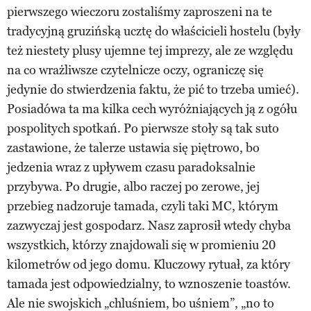
pierwszego wieczoru zostaliśmy zaproszeni na te
tradycyjną gruzińską ucztę do właścicieli hostelu (były
też niestety plusy ujemne tej imprezy, ale ze względu
na co wrażliwsze czytelnicze oczy, ograniczę się
jedynie do stwierdzenia faktu, że pić to trzeba umieć).
Posiadówa ta ma kilka cech wyróżniających ją z ogółu
pospolitych spotkań. Po pierwsze stoły są tak suto
zastawione, że talerze ustawia się piętrowo, bo
jedzenia wraz z upływem czasu paradoksalnie
przybywa. Po drugie, albo raczej po zerowe, jej
przebieg nadzoruje tamada, czyli taki MC, którym
zazwyczaj jest gospodarz. Nasz zaprosił wtedy chyba
wszystkich, którzy znajdowali się w promieniu 20
kilometrów od jego domu. Kluczowy rytuał, za który
tamada jest odpowiedzialny, to wznoszenie toastów.
Ale nie swojskich „chluśniem, bo uśniem”, „no to