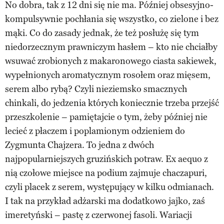
No dobra, tak z 12 dni się nie ma. Później obsesyjno-
kompulsywnie pochłania się wszystko, co zielone i bez
mąki. Co do zasady jednak, że też posłużę się tym
niedorzecznym prawniczym hasłem – kto nie chciałby
wsuwać zrobionych z makaronowego ciasta sakiewek,
wypełnionych aromatycznym rosołem oraz mięsem,
serem albo rybą? Czyli nieziemsko smacznych
chinkali, do jedzenia których koniecznie trzeba przejść
przeszkolenie – pamiętajcie o tym, żeby później nie
lecieć z płaczem i poplamionym odzieniem do
Zygmunta Chajzera. To jedna z dwóch
najpopularniejszych gruzińskich potraw. Ex aequo z
nią czołowe miejsce na podium zajmuje chaczapuri,
czyli placek z serem, występujący w kilku odmianach.
I tak na przykład adżarski ma dodatkowo jajko, zaś
imeretyński – pastę z czerwonej fasoli. Wariacji