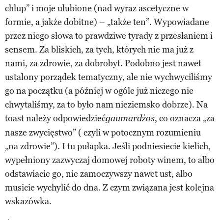
chlup” i moje ulubione (nad wyraz ascetyczne w
formie, a jakże dobitne) – „także ten”. Wypowiadane
przez niego słowa to prawdziwe tyrady z przesłaniem i
sensem. Za bliskich, za tych, których nie ma już z
nami, za zdrowie, za dobrobyt. Podobno jest nawet
ustalony porządek tematyczny, ale nie wychwyciliśmy
go na początku (a później w ogóle już niczego nie
chwytaliśmy, za to było nam nieziemsko dobrze). Na
toast należy odpowiedzieć
, co oznacza „za
gaumardżos
nasze zwycięstwo” ( czyli w potocznym rozumieniu
„na zdrowie”). I tu pułapka. Jeśli podniesiecie kielich,
wypełniony zazwyczaj domowej roboty winem, to albo
odstawiacie go, nie zamoczywszy nawet ust, albo
musicie wychylić do dna. Z czym związana jest kolejna
wskazówka.