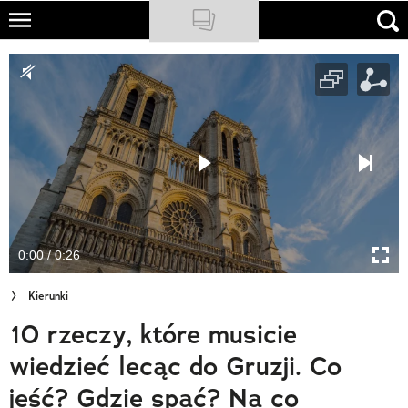
Skip
to
NATIONAL GEOGRAPHIC
main
content
TRAVELER
PODCASTY
Sklep
Newsletter
0:00 / 0:26
Cuda Polski
Kierunki
Wielki Konkurs Fotograficzny
10 rzeczy, które musicie
Trendbook Podróżniczy
wiedzieć lecąc do Gruzji. Co
Polecane
jeść? Gdzie spać? Na co