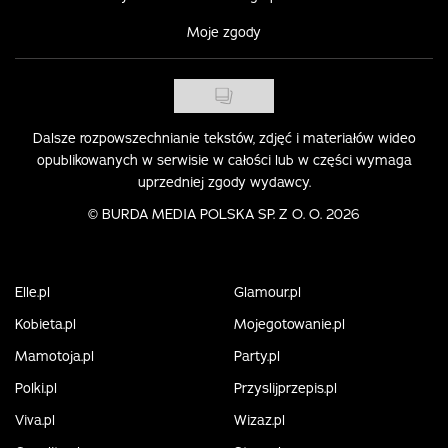
Moje zgody
Dalsze rozpowszechnianie tekstów, zdjęć i materiałów wideo
opublikowanych w serwisie w całości lub w części wymaga
uprzedniej zgody wydawcy.
©
BURDA MEDIA POLSKA SP. Z O. O. 2026
Elle.pl
Glamour.pl
Kobieta.pl
Mojegotowanie.pl
Mamotoja.pl
Party.pl
Polki.pl
Przyslijprzepis.pl
Viva.pl
Wizaz.pl