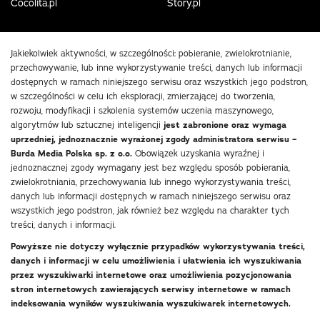
Cocolita.pl
Story.pl
Jakiekolwiek aktywności, w szczególności: pobieranie, zwielokrotnianie,
przechowywanie, lub inne wykorzystywanie treści, danych lub informacji
dostępnych w ramach niniejszego serwisu oraz wszystkich jego podstron,
w szczególności w celu ich eksploracji, zmierzającej do tworzenia,
rozwoju, modyfikacji i szkolenia systemów uczenia maszynowego,
algorytmów lub sztucznej inteligencji
jest zabronione oraz wymaga
uprzedniej, jednoznacznie wyrażonej zgody administratora serwisu –
Burda Media Polska sp. z o.o.
Obowiązek uzyskania wyraźnej i
jednoznacznej zgody wymagany jest bez względu sposób pobierania,
zwielokrotniania, przechowywania lub innego wykorzystywania treści,
danych lub informacji dostępnych w ramach niniejszego serwisu oraz
wszystkich jego podstron, jak również bez względu na charakter tych
treści, danych i informacji.
Powyższe nie dotyczy wyłącznie przypadków wykorzystywania treści,
danych i informacji w celu umożliwienia i ułatwienia ich wyszukiwania
przez wyszukiwarki internetowe oraz umożliwienia pozycjonowania
stron internetowych zawierających serwisy internetowe w ramach
indeksowania wyników wyszukiwania wyszukiwarek internetowych.