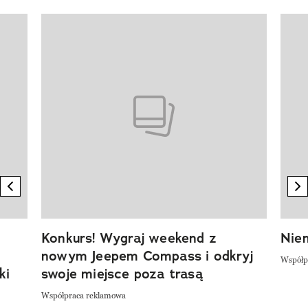
Pokazywanie elementu 1 z 20
previous element
n
Konkurs! Wygraj weekend z
Niem
nowym Jeepem Compass i odkryj
Współp
ki
swoje miejsce poza trasą
Współpraca reklamowa