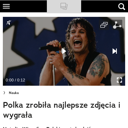
Skip
to
NATIONAL GEOGRAPHIC
main
content
TRAVELER
PODCASTY
Sklep
Newsletter
0:00 / 0:12
Cuda Polski
Nauka
Wielki Konkurs Fotograficzny
Polka zrobiła najlepsze zdjęcia i
Trendbook Podróżniczy
wygrała
Polecane