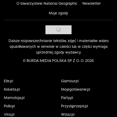
O towarzystwie National Geographic
Newsletter
Moje zgody
Dalsze rozpowszechnianie tekstów, zdjęć i materiałów wideo
opublikowanych w serwisie w całości lub w części wymaga
uprzedniej zgody wydawcy.
©
BURDA MEDIA POLSKA SP. Z O. O. 2026
Elle.pl
Glamour.pl
Kobieta.pl
Mojegotowanie.pl
Mamotoja.pl
Party.pl
Polki.pl
Przyslijprzepis.pl
Viva.pl
Wizaz.pl