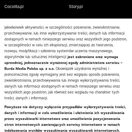
Cocolita.pl
Story.pl
Jakiekolwiek aktywności, w szczególności: pobieranie, zwielokrotnianie,
przechowywanie, lub inne wykorzystywanie treści, danych lub informacji
dostępnych w ramach niniejszego serwisu oraz wszystkich jego podstron,
w szczególności w celu ich eksploracji, zmierzającej do tworzenia,
rozwoju, modyfikacji i szkolenia systemów uczenia maszynowego,
algorytmów lub sztucznej inteligencji
jest zabronione oraz wymaga
uprzedniej, jednoznacznie wyrażonej zgody administratora serwisu –
Burda Media Polska sp. z o.o.
Obowiązek uzyskania wyraźnej i
jednoznacznej zgody wymagany jest bez względu sposób pobierania,
zwielokrotniania, przechowywania lub innego wykorzystywania treści,
danych lub informacji dostępnych w ramach niniejszego serwisu oraz
wszystkich jego podstron, jak również bez względu na charakter tych
treści, danych i informacji.
Powyższe nie dotyczy wyłącznie przypadków wykorzystywania treści,
danych i informacji w celu umożliwienia i ułatwienia ich wyszukiwania
przez wyszukiwarki internetowe oraz umożliwienia pozycjonowania
stron internetowych zawierających serwisy internetowe w ramach
indeksowania wyników wyszukiwania wyszukiwarek internetowych.