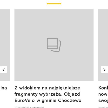
Pokazywanie elementu 1 z 20
previous element
n
ina
Z widokiem na najpiękniejsze
Kon
fragmenty wybrzeża. Objazd
now
EuroVelo w gminie Choczewo
swoj