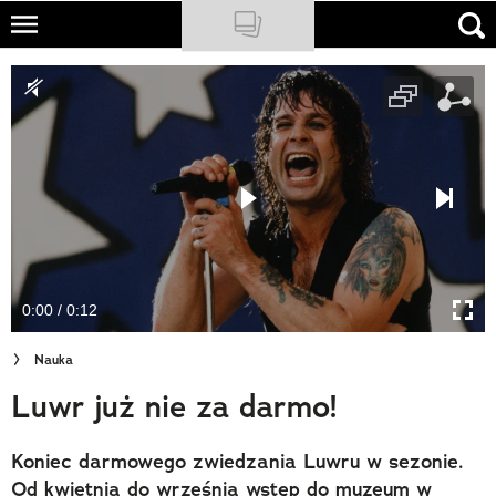
Skip
to
NATIONAL GEOGRAPHIC
main
content
TRAVELER
PODCASTY
Sklep
Newsletter
0:00 / 0:12
Cuda Polski
Nauka
Wielki Konkurs Fotograficzny
Luwr już nie za darmo!
Trendbook Podróżniczy
Koniec darmowego zwiedzania Luwru w sezonie.
Polecane
Od kwietnia do września wstęp do muzeum w