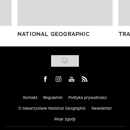
NATIONAL GEOGRAPHIC
TRA
Visit us on Facebook
Visit us on Instagram
Visit us on Youtube
Visit us on Rss
Kontakt
Regulamin
Polityka prywatności
O towarzystwie National Geographic
Newsletter
Moje zgody