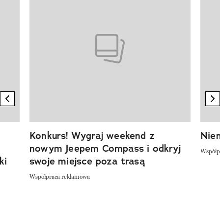
previous element
n
Konkurs! Wygraj weekend z
Niem
nowym Jeepem Compass i odkryj
Współp
ki
swoje miejsce poza trasą
Współpraca reklamowa