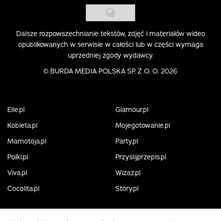
Dalsze rozpowszechnianie tekstów, zdjęć i materiałów wideo
opublikowanych w serwisie w całości lub w części wymaga
uprzedniej zgody wydawcy.
©
BURDA MEDIA POLSKA SP. Z O. O. 2026
Elle.pl
Glamour.pl
Kobieta.pl
Mojegotowanie.pl
Mamotoja.pl
Party.pl
Polki.pl
Przyslijprzepis.pl
Viva.pl
Wizaz.pl
Cocolita.pl
Story.pl