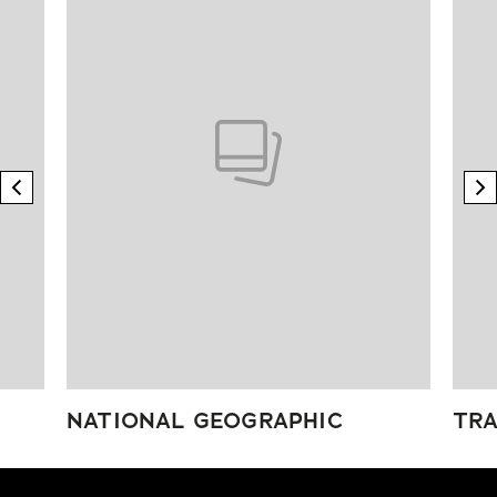
previous element
n
NATIONAL GEOGRAPHIC
TRA