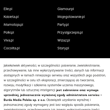
Elle.pl
Glamour.pl
Kobieta.pl
Mojegotowanie.pl
Mamotoja.pl
Party.pl
Polki.pl
Przyslijprzepis.pl
Viva.pl
Wizaz.pl
Cocolita.pl
Story.pl
Jakiekolwiek aktywności, w szczególności: pobieranie, zwielokrotnianie,
przechowywanie, lub inne wykorzystywanie treści, danych lub informacji
dostępnych w ramach niniejszego serwisu oraz wszystkich jego podstron,
w szczególności w celu ich eksploracji, zmierzającej do tworzenia,
rozwoju, modyfikacji i szkolenia systemów uczenia maszynowego,
algorytmów lub sztucznej inteligencji
jest zabronione oraz wymaga
uprzedniej, jednoznacznie wyrażonej zgody administratora serwisu –
Burda Media Polska sp. z o.o.
Obowiązek uzyskania wyraźnej i
jednoznacznej zgody wymagany jest bez względu sposób pobierania,
zwielokrotniania, przechowywania lub innego wykorzystywania treści,