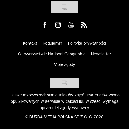
Visit us on Facebook
Visit us on Instagram
Visit us on Youtube
Visit us on Rss
Kontakt
Regulamin
Polityka prywatności
O towarzystwie National Geographic
Newsletter
Moje zgody
Dalsze rozpowszechnianie tekstów, zdjęć i materiałów wideo
opublikowanych w serwisie w całości lub w części wymaga
uprzedniej zgody wydawcy.
©
BURDA MEDIA POLSKA SP. Z O. O. 2026