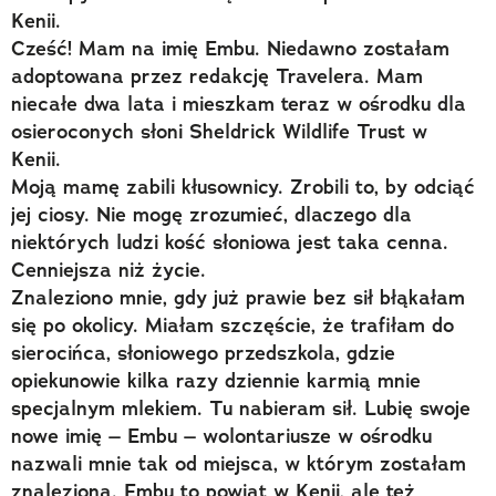
Kenii.
Cześć! Mam na imię Embu. Niedawno zostałam
adoptowana przez redakcję Travelera. Mam
niecałe dwa lata i mieszkam teraz w ośrodku dla
osieroconych słoni Sheldrick Wildlife Trust w
Kenii.
Moją mamę zabili kłusownicy. Zrobili to, by odciąć
jej ciosy. Nie mogę zrozumieć, dlaczego dla
niektórych ludzi kość słoniowa jest taka cenna.
Cenniejsza niż życie.
Znaleziono mnie, gdy już prawie bez sił błąkałam
się po okolicy. Miałam szczęście, że trafiłam do
sierocińca, słoniowego przedszkola, gdzie
opiekunowie kilka razy dziennie karmią mnie
specjalnym mlekiem. Tu nabieram sił. Lubię swoje
nowe imię – Embu – wolontariusze w ośrodku
nazwali mnie tak od miejsca, w którym zostałam
znaleziona. Embu to powiat w Kenii, ale też