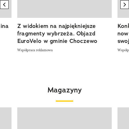
previous element
n
ina
Z widokiem na najpiękniejsze
Kon
fragmenty wybrzeża. Objazd
now
EuroVelo w gminie Choczewo
swoj
Współpraca reklamowa
Współp
Magazyny
Pokazywanie elementu 1 z 4