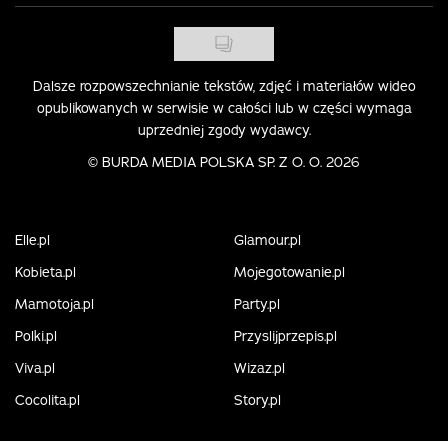
Dalsze rozpowszechnianie tekstów, zdjęć i materiałów wideo
opublikowanych w serwisie w całości lub w części wymaga
uprzedniej zgody wydawcy.
©
BURDA MEDIA POLSKA SP. Z O. O. 2026
Elle.pl
Glamour.pl
Kobieta.pl
Mojegotowanie.pl
Mamotoja.pl
Party.pl
Polki.pl
Przyslijprzepis.pl
Viva.pl
Wizaz.pl
Cocolita.pl
Story.pl