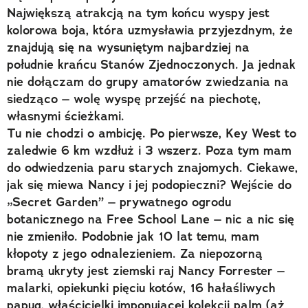
Największą atrakcją na tym końcu wyspy jest
kolorowa boja, która uzmysławia przyjezdnym, że
znajdują się na wysuniętym najbardziej na
południe krańcu Stanów Zjednoczonych. Ja jednak
nie dołączam do grupy amatorów zwiedzania na
siedząco – wolę wyspę przejść na piechotę,
własnymi ścieżkami.
Tu nie chodzi o ambicję. Po pierwsze, Key West to
zaledwie 6 km wzdłuż i 3 wszerz. Poza tym mam
do odwiedzenia paru starych znajomych. Ciekawe,
jak się miewa Nancy i jej podopieczni? Wejście do
„Secret Garden” – prywatnego ogrodu
botanicznego na Free School Lane – nic a nic się
nie zmieniło. Podobnie jak 10 lat temu, mam
kłopoty z jego odnalezieniem. Za niepozorną
bramą ukryty jest ziemski raj Nancy Forrester –
malarki, opiekunki pięciu kotów, 16 hałaśliwych
papug, właścicielki imponującej kolekcji palm (aż