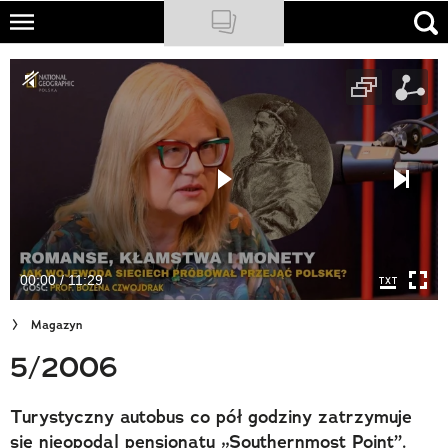
Skip
to
NATIONAL GEOGRAPHIC
main
content
TRAVELER
PODCASTY
Sklep
Newsletter
00:00 / 11:29
Cuda Polski
Magazyn
Wielki Konkurs Fotograficzny
5/2006
Trendbook Podróżniczy
Turystyczny autobus co pół godziny zatrzymuje
Polecane
się nieopodal pensjonatu „Southernmost Point”.