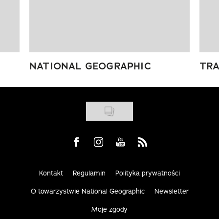
NATIONAL GEOGRAPHIC
TRA
Visit us on Facebook
Visit us on Instagram
Visit us on Youtube
Visit us on Rss
Kontakt
Regulamin
Polityka prywatności
O towarzystwie National Geographic
Newsletter
Moje zgody