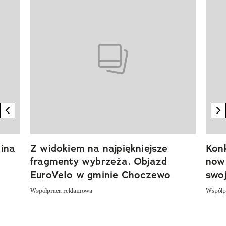
Pokazywanie elementu 1 z 20
previous element
n
ina
Z widokiem na najpiękniejsze
Kon
fragmenty wybrzeża. Objazd
now
EuroVelo w gminie Choczewo
swoj
Współpraca reklamowa
Współp