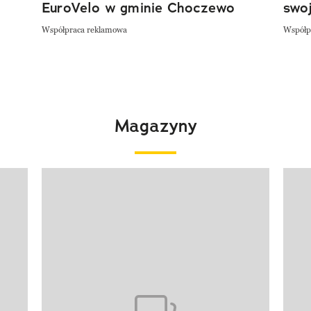
EuroVelo w gminie Choczewo
swoj
Współpraca reklamowa
Współp
Magazyny
Pokazywanie elementu 1 z 4