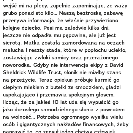
wejść mi na plecy, zupełnie zapominając, że waży
grubo ponad sto kilo… Naszą beztroską zabawę
przerywa informacja, że właśnie przywieziono
kolejne dziecko. Pesi ma zaledwie kilka dni,
jeszcze nie odpadła mu pępowina, ale już jest
sierotą. Matka została zamordowana na oczach
malucha i reszty stada, które w popłochu uciekło,
zostawiając zwłoki samicy oraz przerażonego
noworodka. Gdyby nie interwencja ekipy z David
Sheldrick Wildlife Trust, słonik nie miałby szans
na przeżycie. Teraz opiekun próbuje karmić go
ciepłym mlekiem z butelki ze smoczkiem, gładzi
uspokajająco i przemawia spokojnym głosem,
licząc, że za jakieś 10 lat uda się wypuścić go
jako dorosłego samodzielnego słonia z powrotem
na wolność… Potrzeba ogromnego wysiłku wielu
osób i gigantycznych nakładów finansowych, żeby
naprawić to, co zepsuł jeden chciwy człowiek,