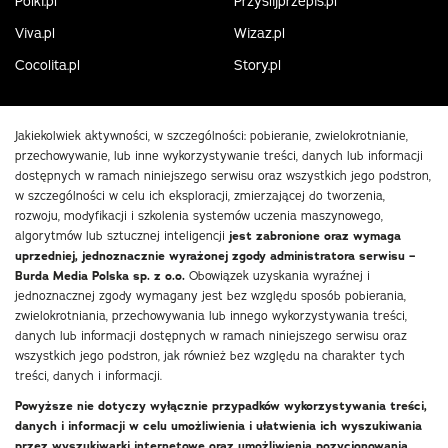
Polki.pl
Przyslijprzepis.pl
Viva.pl
Wizaz.pl
Cocolita.pl
Story.pl
Jakiekolwiek aktywności, w szczególności: pobieranie, zwielokrotnianie,
przechowywanie, lub inne wykorzystywanie treści, danych lub informacji
dostępnych w ramach niniejszego serwisu oraz wszystkich jego podstron,
w szczególności w celu ich eksploracji, zmierzającej do tworzenia,
rozwoju, modyfikacji i szkolenia systemów uczenia maszynowego,
algorytmów lub sztucznej inteligencji
jest zabronione oraz wymaga
uprzedniej, jednoznacznie wyrażonej zgody administratora serwisu –
Burda Media Polska sp. z o.o.
Obowiązek uzyskania wyraźnej i
jednoznacznej zgody wymagany jest bez względu sposób pobierania,
zwielokrotniania, przechowywania lub innego wykorzystywania treści,
danych lub informacji dostępnych w ramach niniejszego serwisu oraz
wszystkich jego podstron, jak również bez względu na charakter tych
treści, danych i informacji.
Powyższe nie dotyczy wyłącznie przypadków wykorzystywania treści,
danych i informacji w celu umożliwienia i ułatwienia ich wyszukiwania
przez wyszukiwarki internetowe oraz umożliwienia pozycjonowania