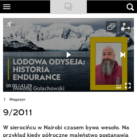
Skip
to
NATIONAL GEOGRAPHIC
main
content
TRAVELER
PODCASTY
Sklep
Newsletter
00:00 / 41:29
Cuda Polski
Magazyn
Wielki Konkurs Fotograficzny
9/2011
Trendbook Podróżniczy
W sierocińcu w Nairobi czasem bywa wesoło. Na
Polecane
przykład kiedy półroczne maleństwo postanawia