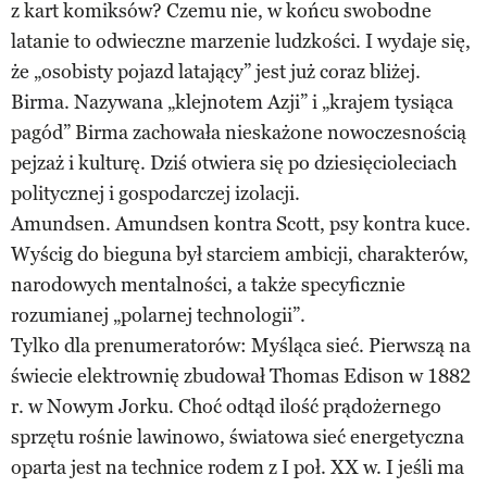
z kart komiksów? Czemu nie, w końcu swobodne
latanie to odwieczne marzenie ludzkości. I wydaje się,
że „osobisty pojazd latający” jest już coraz bliżej.
Birma. Nazywana „klejnotem Azji” i „krajem tysiąca
pagód” Birma zachowała nieskażone nowoczesnością
pejzaż i kulturę. Dziś otwiera się po dziesięcioleciach
politycznej i gospodarczej izolacji.
Amundsen. Amundsen kontra Scott, psy kontra kuce.
Wyścig do bieguna był starciem ambicji, charakterów,
narodowych mentalności, a także specyficznie
rozumianej „polarnej technologii”.
Tylko dla prenumeratorów: Myśląca sieć. Pierwszą na
świecie elektrownię zbudował Thomas Edison w 1882
r. w Nowym Jorku. Choć odtąd ilość prądożernego
sprzętu rośnie lawinowo, światowa sieć energetyczna
oparta jest na technice rodem z I poł. XX w. I jeśli ma