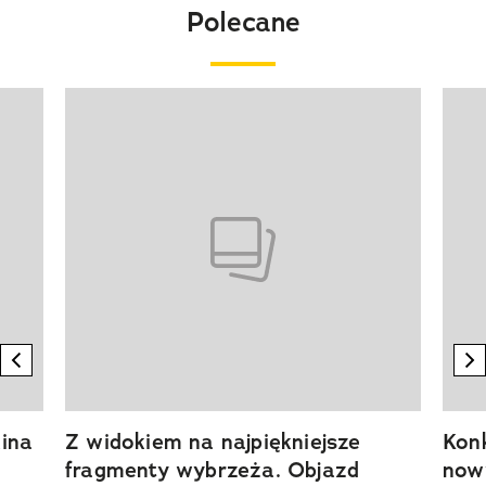
Polecane
Pokazywanie elementu 1 z 20
previous element
n
ina
Z widokiem na najpiękniejsze
Kon
fragmenty wybrzeża. Objazd
now