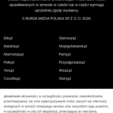
opublikowanych w serwisie w całości lub w części wymaga
uprzedniej zgody wydawcy.
©
BURDA MEDIA POLSKA SP. Z O. O. 2026
Elle.pl
Glamour.pl
Kobieta.pl
Mojegotowanie.pl
Mamotoja.pl
Party.pl
Polki.pl
Przyslijprzepis.pl
Viva.pl
Wizaz.pl
Cocolita.pl
Story.pl
Jakiekolwiek aktywności, w szczególności: pobieranie, zwielokrotnianie,
przechowywanie, lub inne wykorzystywanie treści, danych lub informacji
dostępnych w ramach niniejszego serwisu oraz wszystkich jego podstron,
w szczególności w celu ich eksploracji, zmierzającej do tworzenia,