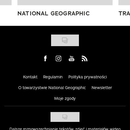
NATIONAL GEOGRAPHIC
TRA
Visit us on Facebook
Visit us on Instagram
Visit us on Youtube
Visit us on Rss
Kontakt
Regulamin
Polityka prywatności
O towarzystwie National Geographic
Newsletter
Moje zgody
Dalsze rozpowszechnianie tekstów, zdjęć i materiałów wideo