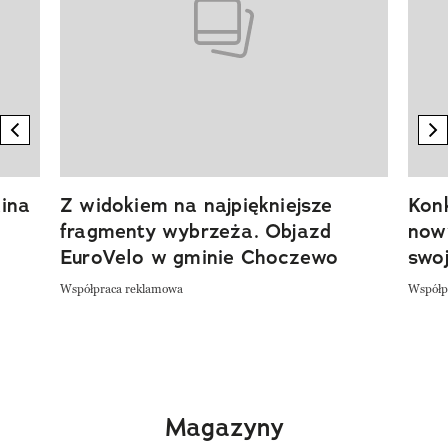
previous element
n
ina
Z widokiem na najpiękniejsze
Kon
fragmenty wybrzeża. Objazd
now
EuroVelo w gminie Choczewo
swoj
Współpraca reklamowa
Współp
Magazyny