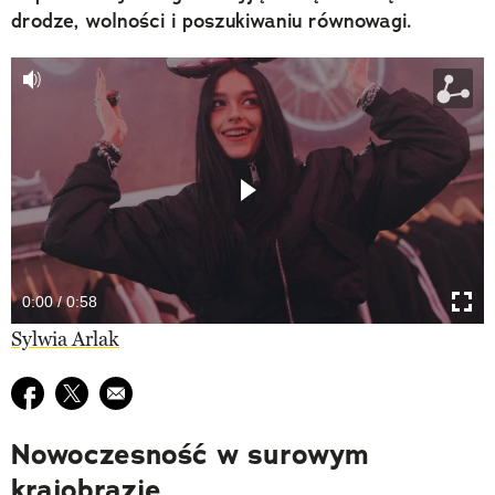
drodze, wolności i poszukiwaniu równowagi.
0:00 / 0:58
WSPÓŁPRACA REKLAMOWA
Sylwia Arlak
Udostępnij na facebook
Udostępnij na twitter
E-mail do przyjaciela
Nowoczesność w surowym
krajobrazie