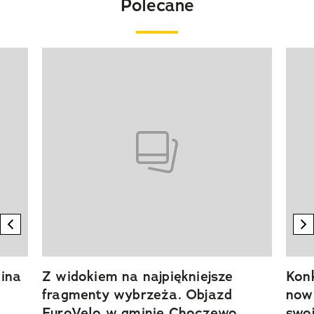
Polecane
Pokazywanie elementu 1 z 20
previous element
n
ina
Z widokiem na najpiękniejsze
Kon
fragmenty wybrzeża. Objazd
now
EuroVelo w gminie Choczewo
swoj