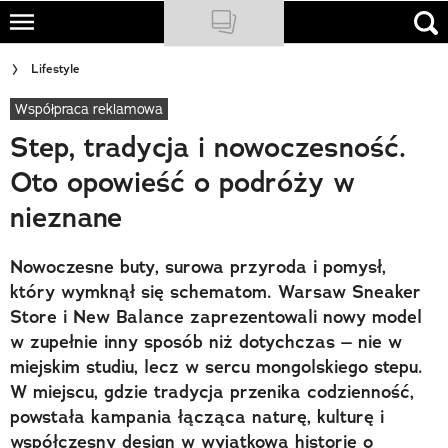
Skip
to
NATIONAL GEOGRAPHIC
Lifestyle
main
content
Współpraca reklamowa
TRAVELER
Step, tradycja i nowoczesność.
PODCASTY
Oto opowieść o podróży w
Sklep
nieznane
Newsletter
Nowoczesne buty, surowa przyroda i pomysł,
Cuda Polski
który wymknął się schematom. Warsaw Sneaker
Store i New Balance zaprezentowali nowy model
Wielki Konkurs Fotograficzny
w zupełnie inny sposób niż dotychczas – nie w
miejskim studiu, lecz w sercu mongolskiego stepu.
Trendbook Podróżniczy
W miejscu, gdzie tradycja przenika codzienność,
powstała kampania łącząca naturę, kulturę i
Polecane
współczesny design w wyjątkową historię o