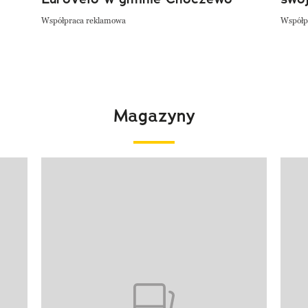
Współpraca reklamowa
Współp
Magazyny
Pokazywanie elementu 1 z 4