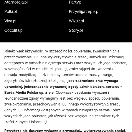
Mamotoja.pl
Party.pl
Polki.pl
Przyslijprzepis.pl
Viva.pl
Wizaz.pl
Cocolita.pl
Story.pl
Jakiekolwiek aktywności, w szczególności: pobieranie, zwielokrotnianie,
przechowywanie, lub inne wykorzystywanie treści, danych lub informacji
dostępnych w ramach niniejszego serwisu oraz wszystkich jego podstron,
w szczególności w celu ich eksploracji, zmierzającej do tworzenia,
rozwoju, modyfikacji i szkolenia systemów uczenia maszynowego,
algorytmów lub sztucznej inteligencji
jest zabronione oraz wymaga
uprzedniej, jednoznacznie wyrażonej zgody administratora serwisu –
Burda Media Polska sp. z o.o.
Obowiązek uzyskania wyraźnej i
jednoznacznej zgody wymagany jest bez względu sposób pobierania,
zwielokrotniania, przechowywania lub innego wykorzystywania treści,
danych lub informacji dostępnych w ramach niniejszego serwisu oraz
wszystkich jego podstron, jak również bez względu na charakter tych
treści, danych i informacji.
Powyższe nie dotyczy wyłącznie przypadków wykorzystywania treści,