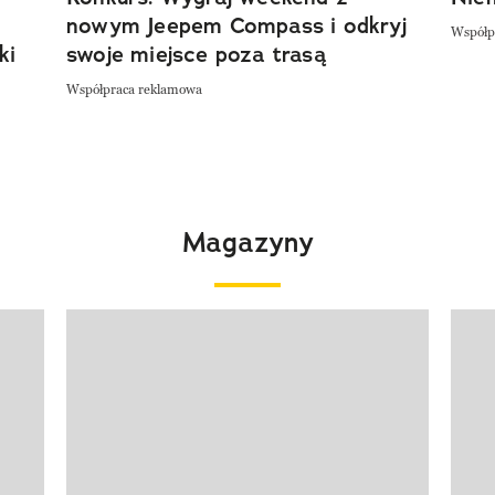
nowym Jeepem Compass i odkryj
Współp
ki
swoje miejsce poza trasą
Współpraca reklamowa
Magazyny
Pokazywanie elementu 1 z 4