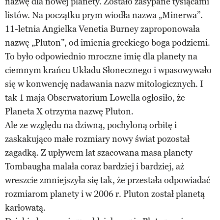
nazwę dla nowej planety. Zostało zasypane tysiącami
listów. Na początku prym wiodła nazwa „Minerwa”.
11-letnia Angielka Venetia Burney zaproponowała
nazwę „Pluton”, od imienia greckiego boga podziemi.
To było odpowiednio mroczne imię dla planety na
ciemnym krańcu Układu Słonecznego i wpasowywało
się w konwencję nadawania nazw mitologicznych. I
tak 1 maja Obserwatorium Lowella ogłosiło, że
Planeta X otrzyma nazwę Pluton.
Ale ze względu na dziwną, pochyloną orbitę i
zaskakująco małe rozmiary nowy świat pozostał
zagadką. Z upływem lat szacowana masa planety
Tombaugha malała coraz bardziej i bardziej, aż
wreszcie zmniejszyła się tak, że przestała odpowiadać
rozmiarom planety i w 2006 r. Pluton został planetą
karłowatą.