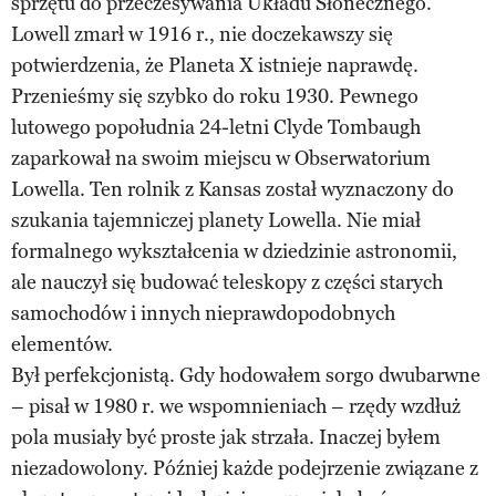
sprzętu do przeczesywania Układu Słonecznego.
Lowell zmarł w 1916 r., nie doczekawszy się
potwierdzenia, że Planeta X istnieje naprawdę.
Przenieśmy się szybko do roku 1930. Pewnego
lutowego popołudnia 24-letni Clyde Tombaugh
zaparkował na swoim miejscu w Obserwatorium
Lowella. Ten rolnik z Kansas został wyznaczony do
szukania tajemniczej planety Lowella. Nie miał
formalnego wykształcenia w dziedzinie astronomii,
ale nauczył się budować teleskopy z części starych
samochodów i innych nieprawdopodobnych
elementów.
Był perfekcjonistą. Gdy hodowałem sorgo dwubarwne
– pisał w 1980 r. we wspomnieniach – rzędy wzdłuż
pola musiały być proste jak strzała. Inaczej byłem
niezadowolony. Później każde podejrzenie związane z