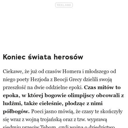
Koniec świata herosów
Ciekawe, że już od czasów Homera i młodszego od
niego poety Hezjoda z Beocji Grecy dzielili swoją
przeszłość na dwie oddzielne epoki.
Czas mitów to
epoka, w której bogowie olimpijscy obcowali z
ludźmi, także cieleśnie, płodząc z nimi
półbogów.
Poeci jasno mówią, że czasy te skończyły
się wraz z wojną trojańską oraz z tzw. wyprawą
siedmiu przeciw Tebom, czyli wojną o dziedzictwo