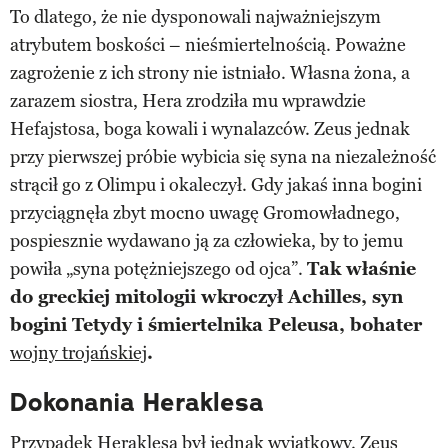
To dlatego, że nie dysponowali najważniejszym
atrybutem boskości – nieśmiertelnością. Poważne
zagrożenie z ich strony nie istniało. Własna żona, a
zarazem siostra, Hera zrodziła mu wprawdzie
Hefajstosa, boga kowali i wynalazców. Zeus jednak
przy pierwszej próbie wybicia się syna na niezależność
strącił go z Olimpu i okaleczył. Gdy jakaś inna bogini
przyciągnęła zbyt mocno uwagę Gromowładnego,
pospiesznie wydawano ją za człowieka, by to jemu
powiła „syna potężniejszego od ojca”.
Tak właśnie
do greckiej mitologii wkroczył Achilles, syn
bogini Tetydy i śmiertelnika Peleusa, bohater
wojny trojańskiej
.
Dokonania Heraklesa
Przypadek Heraklesa był jednak wyjątkowy. Zeus