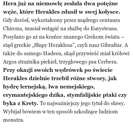
Hera już na niemowlę zesłała dwa potężne
węże, które Herakles zdusił w swej kołysce.
Gdy dorósł, wykształcony przez mądrego centaura
Chirona, musiał wstąpić na służbę do Eurysteusa.
Posyłano go aż na krańce znanego Grekom świata –
stąd greckie „Słupy Heraklesa”, czyli nasz Gibraltar. A
także do samego Hadesu, skąd przywieść miał królowi
Argos strażnika piekieł, trzygłowego psa Cerbera.
Przy okazji swoich wędrówek po świecie
Herakles dzielnie trzebił różne stwory, jak
hydrę lernejską, lwa nemejskiego,
erymantejskiego dzika, stymfalijskie ptaki czy
byka z Krety.
To najważniejszy jego tytuł do sławy.
Wybijał bowiem w ten sposób szkodzące ludziom
monstra.