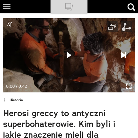
Skip
to
NATIONAL GEOGRAPHIC
main
content
TRAVELER
PODCASTY
Sklep
Newsletter
0:00 / 0:42
Cuda Polski
Historia
Wielki Konkurs Fotograficzny
Herosi greccy to antyczni
Trendbook Podróżniczy
superbohaterowie. Kim byli i
Polecane
jakie znaczenie mieli dla