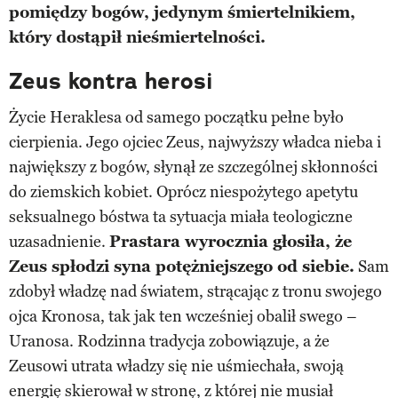
pomiędzy bogów, jedynym śmiertelnikiem,
który dostąpił nieśmiertelności.
Zeus kontra herosi
Życie Heraklesa od samego początku pełne było
cierpienia. Jego ojciec Zeus, najwyższy władca nieba i
największy z bogów, słynął ze szczególnej skłonności
do ziemskich kobiet. Oprócz niespożytego apetytu
seksualnego bóstwa ta sytuacja miała teologiczne
uzasadnienie.
Prastara wyrocznia głosiła, że
Zeus spłodzi syna potężniejszego od siebie.
Sam
zdobył władzę nad światem, strącając z tronu swojego
ojca Kronosa, tak jak ten wcześniej obalił swego –
Uranosa. Rodzinna tradycja zobowiązuje, a że
Zeusowi utrata władzy się nie uśmiechała, swoją
energię skierował w stronę, z której nie musiał