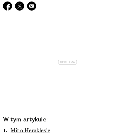
Udostępnij na facebook
Udostępnij na twitter
E-mail do przyjaciela
W tym artykule:
Mit o Heraklesie