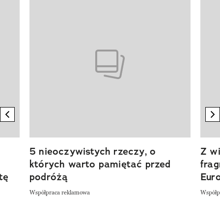
Pokazywanie elementu 1 z 20
previous element
n
5 nieoczywistych rzeczy, o
Z wi
których warto pamiętać przed
fra
tę
podróżą
Eur
Współpraca reklamowa
Współp