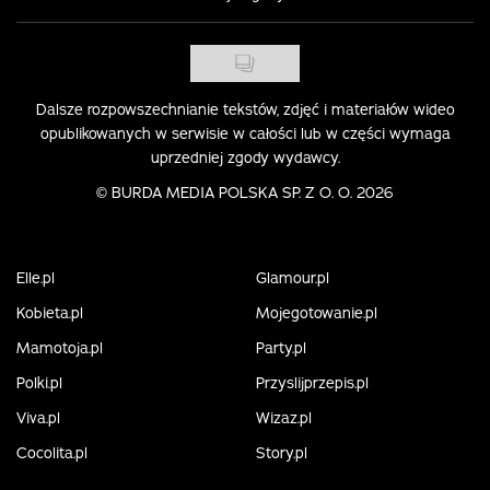
Dalsze rozpowszechnianie tekstów, zdjęć i materiałów wideo
opublikowanych w serwisie w całości lub w części wymaga
uprzedniej zgody wydawcy.
©
BURDA MEDIA POLSKA SP. Z O. O. 2026
Elle.pl
Glamour.pl
Kobieta.pl
Mojegotowanie.pl
Mamotoja.pl
Party.pl
Polki.pl
Przyslijprzepis.pl
Viva.pl
Wizaz.pl
Cocolita.pl
Story.pl