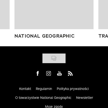
NATIONAL GEOGRAPHIC
TRA
Visit us on Facebook
Visit us on Instagram
Visit us on Youtube
Visit us on Rss
Kontakt
Regulamin
Polityka prywatności
O towarzystwie National Geographic
Newsletter
Moje zgody