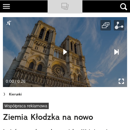
Skip
to
NATIONAL GEOGRAPHIC
main
content
TRAVELER
PODCASTY
Sklep
Newsletter
0:00 / 0:26
Cuda Polski
Kierunki
Wielki Konkurs Fotograficzny
Współpraca reklamowa
Trendbook Podróżniczy
Ziemia Kłodzka na nowo
Polecane