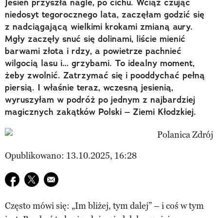
Jesień przyszła nagle, po cichu. Wciąż czując
niedosyt tegorocznego lata, zaczęłam godzić się
z nadciągającą wielkimi krokami zmianą aury.
Mgły zaczęły snuć się dolinami, liście mienić
barwami złota i rdzy, a powietrze pachnieć
wilgocią lasu i… grzybami. To idealny moment,
żeby zwolnić. Zatrzymać się i pooddychać pełną
piersią. I właśnie teraz, wczesną jesienią,
wyruszyłam w podróż po jednym z najbardziej
magicznych zakątków Polski – Ziemi Kłodzkiej.
Opublikowano: 13.10.2025, 16:28
Udostępnij na facebook
Udostępnij na twitter
E-mail do przyjaciela
Często mówi się: „Im bliżej, tym dalej” – i coś w tym