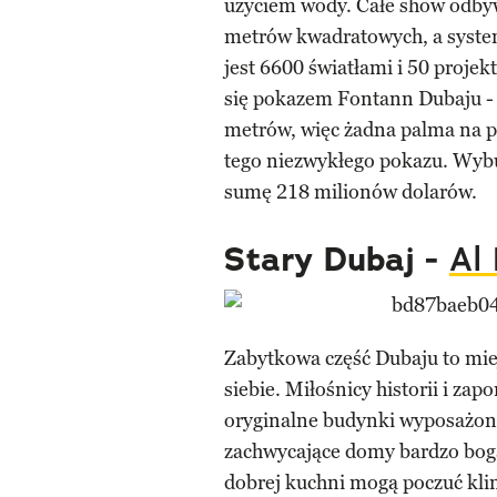
użyciem wody. Całe show odbyw
metrów kwadratowych, a syste
jest 6600 światłami i 50 projek
się pokazem Fontann Dubaju -
metrów, więc żadna palma na p
tego niezwykłego pokazu. Wybu
sumę 218 milionów dolarów.
Stary Dubaj -
Al 
Zabytkowa część Dubaju to miej
siebie. Miłośnicy historii i za
oryginalne budynki wyposażone
zachwycające domy bardzo boga
dobrej kuchni mogą poczuć klima