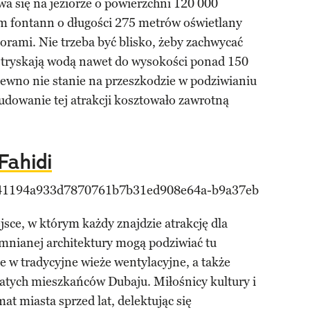
a się na jeziorze o powierzchni 120 000
m fontann o długości 275 metrów oświetlany
torami. Nie trzeba być blisko, żeby zachwycać
 tryskają wodą nawet do wysokości ponad 150
ewno nie stanie na przeszkodzie w podziwianiu
dowanie tej atrakcji kosztowało zawrotną
Fahidi
sce, w którym każdy znajdzie atrakcję dla
pomnianej architektury mogą podziwiać tu
 w tradycyjne wieże wentylacyjne, a także
tych mieszkańców Dubaju. Miłośnicy kultury i
t miasta sprzed lat, delektując się