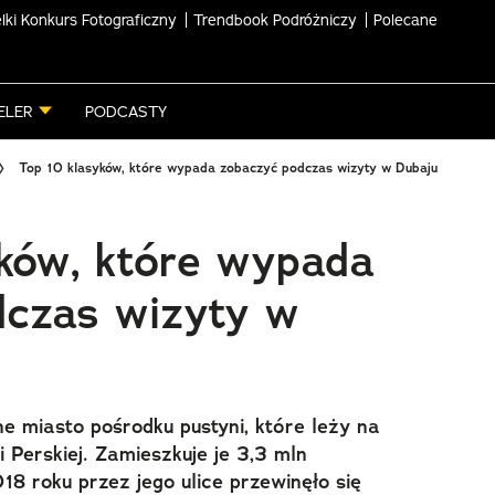
lki Konkurs Fotograficzny
Trendbook Podróżniczy
Polecane
ELER
PODCASTY
Top 10 klasyków, które wypada zobaczyć podczas wizyty w Dubaju
ków, które wypada
dczas wizyty w
e miasto pośrodku pustyni, które leży na
Perskiej. Zamieszkuje je 3,3 mln
 roku przez jego ulice przewinęło się