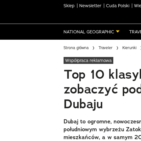
Sklep
Newsletter
Cuda Polski
Wie
Skip
to
main
NATIONAL GEOGRAPHIC
TRAV
content
Strona główna
Traveler
Kierunki
Współpraca reklamowa
Top 10 klasy
zobaczyć po
Dubaju
Dubaj to ogromne, nowoczesn
południowym wybrzeżu Zatoki 
mieszkańców, a w samym 2018