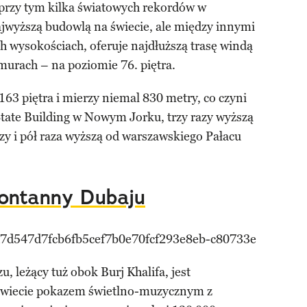
 przy tym kilka światowych rekordów w
ajwyższą budowlą na świecie, ale między innymi
h wysokościach, oferuje najdłuższą trasę windą
murach – na poziomie 76. piętra.
63 piętra i mierzy niemal 830 metry, co czyni
State Building w Nowym Jorku, trzy razy wyższą
trzy i pół raza wyższą od warszawskiego Pałacu
ontanny Dubaju
, leżący tuż obok Burj Khalifa, jest
świecie pokazem świetlno-muzycznym z