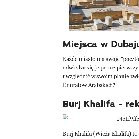
Miejsca w Dubaju
Każde miasto ma swoje “pocztó
odwiedza się je po raz pierwszy
uwzględnić w swoim planie zw
Emiratów Arabskich?
Burj Khalifa - r
Burj Khalifa (Wieża Khalifa) t