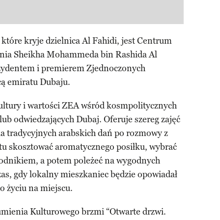
óre kryje dzielnica Al Fahidi, jest Centrum
enia Sheikha Mohammeda bin Rashida Al
ezydentem i premierem Zjednoczonych
ą emiratu Dubaju.
kultury i wartości ZEA wśród kosmpolitycznych
ub odwiedzających Dubaj. Oferuje szereg zajęć
ia tradycyjnych arabskich dań po rozmowy z
tu skosztować aromatycznego posiłku, wybrać
wodnikiem, a potem poleżeć na wygodnych
as, gdy lokalny mieszkaniec będzie opowiadał
 o życiu na miejscu.
mienia Kulturowego brzmi “Otwarte drzwi.