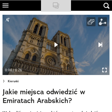
Skip
to
NATIONAL GEOGRAPHIC
main
content
TRAVELER
PODCASTY
Sklep
Newsletter
0:00 / 0:26
Cuda Polski
Kierunki
Wielki Konkurs Fotograficzny
Jakie miejsca odwiedzić w
Trendbook Podróżniczy
Emiratach Arabskich?
Polecane