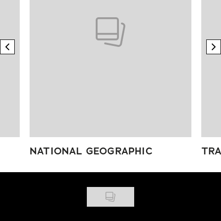
previous element
n
NATIONAL GEOGRAPHIC
TRA