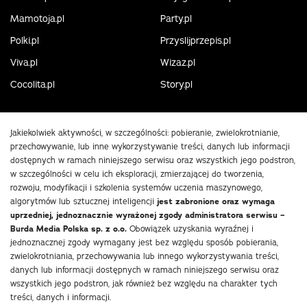
Mamotoja.pl
Party.pl
Polki.pl
Przyslijprzepis.pl
Viva.pl
Wizaz.pl
Cocolita.pl
Story.pl
Jakiekolwiek aktywności, w szczególności: pobieranie, zwielokrotnianie,
przechowywanie, lub inne wykorzystywanie treści, danych lub informacji
dostępnych w ramach niniejszego serwisu oraz wszystkich jego podstron,
w szczególności w celu ich eksploracji, zmierzającej do tworzenia,
rozwoju, modyfikacji i szkolenia systemów uczenia maszynowego,
algorytmów lub sztucznej inteligencji
jest zabronione oraz wymaga
uprzedniej, jednoznacznie wyrażonej zgody administratora serwisu –
Burda Media Polska sp. z o.o.
Obowiązek uzyskania wyraźnej i
jednoznacznej zgody wymagany jest bez względu sposób pobierania,
zwielokrotniania, przechowywania lub innego wykorzystywania treści,
danych lub informacji dostępnych w ramach niniejszego serwisu oraz
wszystkich jego podstron, jak również bez względu na charakter tych
treści, danych i informacji.