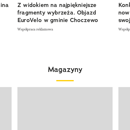
ina
Z widokiem na najpiękniejsze
Kon
fragmenty wybrzeża. Objazd
now
EuroVelo w gminie Choczewo
swoj
Współpraca reklamowa
Współp
Magazyny
Pokazywanie elementu 1 z 4