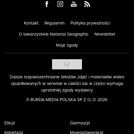
Visit us on Facebook
Visit us on Instagram
Visit us on Youtube
Visit us on Rss
Kontakt
Regulamin
Polityka prywatności
O towarzystwie National Geographic
Newsletter
Moje zgody
Dalsze rozpowszechnianie tekstów, zdjęć i materiałów wideo
opublikowanych w serwisie w całości lub w części wymaga
uprzedniej zgody wydawcy.
©
BURDA MEDIA POLSKA SP. Z O. O. 2026
Elle.pl
Glamour.pl
Kobieta.pl
Mojegotowanie.pl