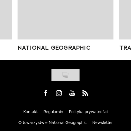
NATIONAL GEOGRAPHIC
TRA
Visit us on Facebook
Visit us on Instagram
Visit us on Youtube
Visit us on Rss
Kontakt
Regulamin
Polityka prywatności
O towarzystwie National Geographic
Newsletter