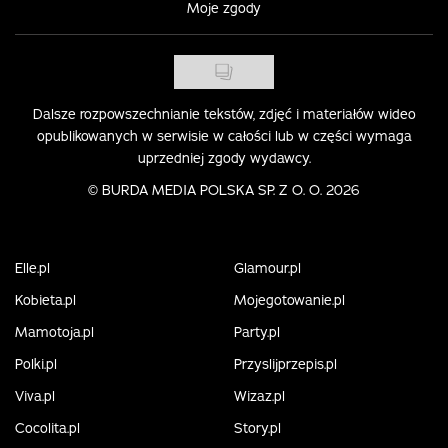
Moje zgody
Dalsze rozpowszechnianie tekstów, zdjęć i materiałów wideo
opublikowanych w serwisie w całości lub w części wymaga
uprzedniej zgody wydawcy.
©
BURDA MEDIA POLSKA SP. Z O. O. 2026
Elle.pl
Glamour.pl
Kobieta.pl
Mojegotowanie.pl
Mamotoja.pl
Party.pl
Polki.pl
Przyslijprzepis.pl
Viva.pl
Wizaz.pl
Cocolita.pl
Story.pl