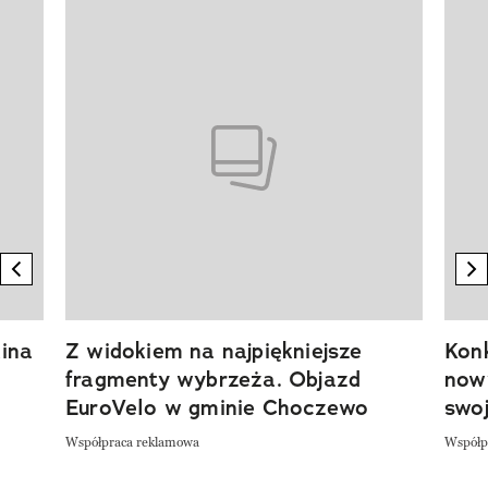
Pokazywanie elementu 1 z 20
previous element
n
ina
Z widokiem na najpiękniejsze
Kon
fragmenty wybrzeża. Objazd
now
EuroVelo w gminie Choczewo
swoj
Współpraca reklamowa
Współp