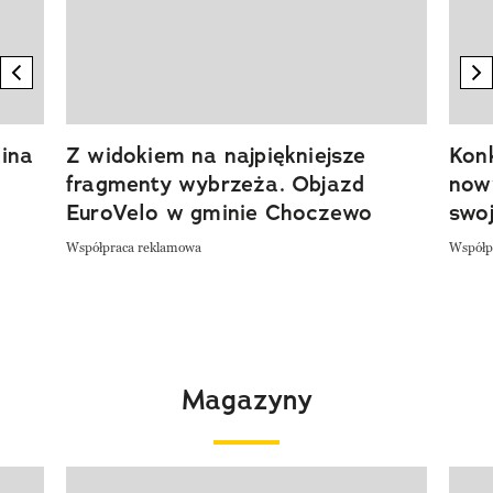
previous element
n
ina
Z widokiem na najpiękniejsze
Kon
fragmenty wybrzeża. Objazd
now
EuroVelo w gminie Choczewo
swoj
Współpraca reklamowa
Współp
Magazyny