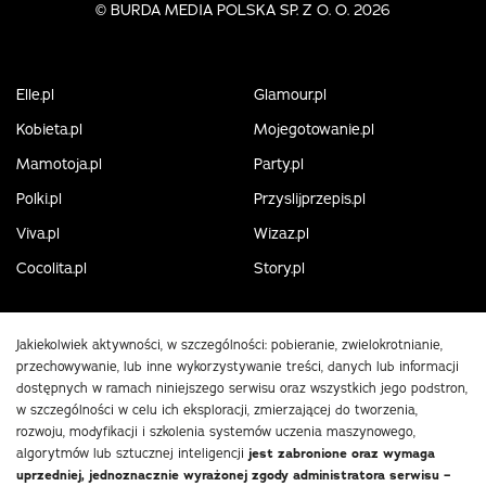
©
BURDA MEDIA POLSKA SP. Z O. O. 2026
Elle.pl
Glamour.pl
Kobieta.pl
Mojegotowanie.pl
Mamotoja.pl
Party.pl
Polki.pl
Przyslijprzepis.pl
Viva.pl
Wizaz.pl
Cocolita.pl
Story.pl
Jakiekolwiek aktywności, w szczególności: pobieranie, zwielokrotnianie,
przechowywanie, lub inne wykorzystywanie treści, danych lub informacji
dostępnych w ramach niniejszego serwisu oraz wszystkich jego podstron,
w szczególności w celu ich eksploracji, zmierzającej do tworzenia,
rozwoju, modyfikacji i szkolenia systemów uczenia maszynowego,
algorytmów lub sztucznej inteligencji
jest zabronione oraz wymaga
uprzedniej, jednoznacznie wyrażonej zgody administratora serwisu –