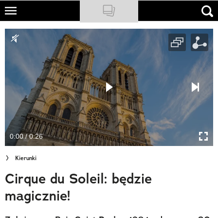
Skip
to
NATIONAL GEOGRAPHIC
main
content
TRAVELER
PODCASTY
Sklep
Newsletter
0:00 / 0:26
Cuda Polski
Kierunki
Wielki Konkurs Fotograficzny
Cirque du Soleil: będzie
Trendbook Podróżniczy
magicznie!
Polecane