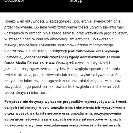
Cocolita.pl
Story.pl
Jakiekolwiek aktywności, w szczególności: pobieranie, zwielokrotnianie,
przechowywanie, lub inne wykorzystywanie treści, danych lub informacji
dostępnych w ramach niniejszego serwisu oraz wszystkich jego podstron,
w szczególności w celu ich eksploracji, zmierzającej do tworzenia,
rozwoju, modyfikacji i szkolenia systemów uczenia maszynowego,
algorytmów lub sztucznej inteligencji
jest zabronione oraz wymaga
uprzedniej, jednoznacznie wyrażonej zgody administratora serwisu –
Burda Media Polska sp. z o.o.
Obowiązek uzyskania wyraźnej i
jednoznacznej zgody wymagany jest bez względu sposób pobierania,
zwielokrotniania, przechowywania lub innego wykorzystywania treści,
danych lub informacji dostępnych w ramach niniejszego serwisu oraz
wszystkich jego podstron, jak również bez względu na charakter tych
treści, danych i informacji.
Powyższe nie dotyczy wyłącznie przypadków wykorzystywania treści,
danych i informacji w celu umożliwienia i ułatwienia ich wyszukiwania
przez wyszukiwarki internetowe oraz umożliwienia pozycjonowania
stron internetowych zawierających serwisy internetowe w ramach
indeksowania wyników wyszukiwania wyszukiwarek internetowych.