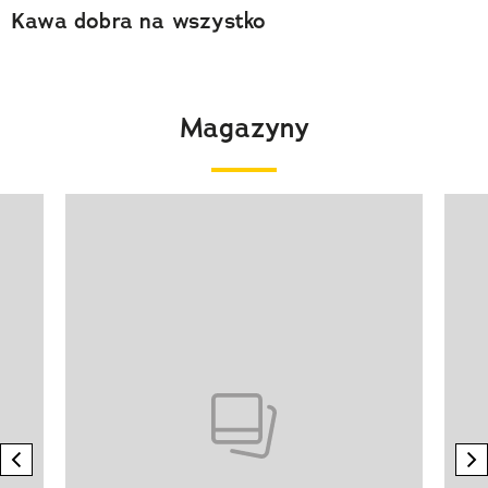
Kawa dobra na wszystko
Magazyny
Pokazywanie elementu 1 z 4
previous element
n