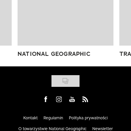
NATIONAL GEOGRAPHIC
TRA
Visit us on Facebook
Visit us on Instagram
Visit us on Youtube
Visit us on Rss
Kontakt
Regulamin
Polityka prywatności
O towarzystwie National Geographic
Newsletter