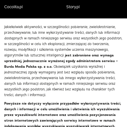
Cocolita.pl
Story.pl
Jakiekolwiek aktywności, w szczególności: pobieranie, zwielokrotnianie,
przechowywanie, lub inne wykorzystywanie treści, danych lub informacji
dostępnych w ramach niniejszego serwisu oraz wszystkich jego podstron,
w szczególności w celu ich eksploracji, zmierzającej do tworzenia,
rozwoju, modyfikacji i szkolenia systemów uczenia maszynowego,
algorytmów lub sztucznej inteligencji
jest zabronione oraz wymaga
uprzedniej, jednoznacznie wyrażonej zgody administratora serwisu –
Burda Media Polska sp. z o.o.
Obowiązek uzyskania wyraźnej i
jednoznacznej zgody wymagany jest bez względu sposób pobierania,
zwielokrotniania, przechowywania lub innego wykorzystywania treści,
danych lub informacji dostępnych w ramach niniejszego serwisu oraz
wszystkich jego podstron, jak również bez względu na charakter tych
treści, danych i informacji.
Powyższe nie dotyczy wyłącznie przypadków wykorzystywania treści,
danych i informacji w celu umożliwienia i ułatwienia ich wyszukiwania
przez wyszukiwarki internetowe oraz umożliwienia pozycjonowania
stron internetowych zawierających serwisy internetowe w ramach
indeksowania wyników wyszukiwania wyszukiwarek internetowych.