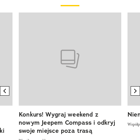
Pokazywanie elementu 1 z 20
previous element
n
Konkurs! Wygraj weekend z
Niem
nowym Jeepem Compass i odkryj
Współp
ki
swoje miejsce poza trasą