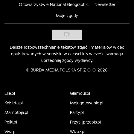
O towarzystwie National Geographic
Newsletter
Moje zgody
Dalsze rozpowszechnianie tekstów, zdjęć i materiałów wideo
opublikowanych w serwisie w całości lub w części wymaga
uprzedniej zgody wydawcy.
©
BURDA MEDIA POLSKA SP. Z O. O. 2026
Elle.pl
Glamour.pl
Kobieta.pl
Mojegotowanie.pl
Mamotoja.pl
Party.pl
Polki.pl
Przyslijprzepis.pl
Viva.pl
Wizaz.pl