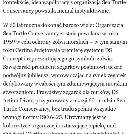
kontekście, idea współpracy z organizacją Sea Turtle
Conservancy powstała niemal instynktownie.
W 60 lat można dokonać bardzo wiele: Organizacja
Sea Turtle Conservancy została powołana w roku
1959 w celu ochrony żółwi morskich – w tym samym
roku Certina świętowała premierę systemu DS
Concept i reprezentującego go symbolu żółwia.
Szwajcarski producent zegarków postanowił uczcić
podwójny jubileusz, wprowadzając na rynek zegarek
dedykowany w całości tym zdumiewającym morskim
stworzeniom. Prawdziwy zegarek dla nurków, DS
Action Diver, przygotowany z okazji 60. urodzin Sea
Turtle Conservancy, bez trudu spełnia wszystkie
wymogi normy ISO 6425. Utrzymany jest w
kolorystyce organizacji roztaczającej opiekę nad
żółwiami (Certina z dumą wspiera jej działalność), a