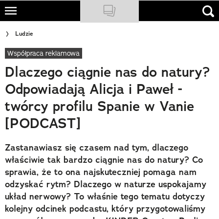
Skip
to
NATIONAL GEOGRAPHIC
Ludzie
main
content
Współpraca reklamowa
TRAVELER
Dlaczego ciągnie nas do natury?
PODCASTY
Odpowiadają Alicja i Paweł -
Sklep
twórcy profilu Spanie w Vanie
Newsletter
[PODCAST]
Cuda Polski
Zastanawiasz się czasem nad tym, dlaczego
właściwie tak bardzo ciągnie nas do natury? Co
Wielki Konkurs Fotograficzny
sprawia, że to ona najskuteczniej pomaga nam
odzyskać rytm? Dlaczego w naturze uspokajamy
Trendbook Podróżniczy
układ nerwowy? To właśnie tego tematu dotyczy
Polecane
kolejny odcinek podcastu, który przygotowaliśmy