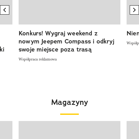
previous element
n
Konkurs! Wygraj weekend z
Niem
nowym Jeepem Compass i odkryj
Współp
ki
swoje miejsce poza trasą
Współpraca reklamowa
Magazyny
Pokazywanie elementu 1 z 4