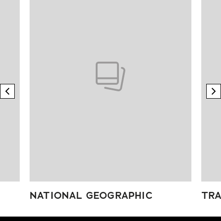
previous element
n
NATIONAL GEOGRAPHIC
TRA