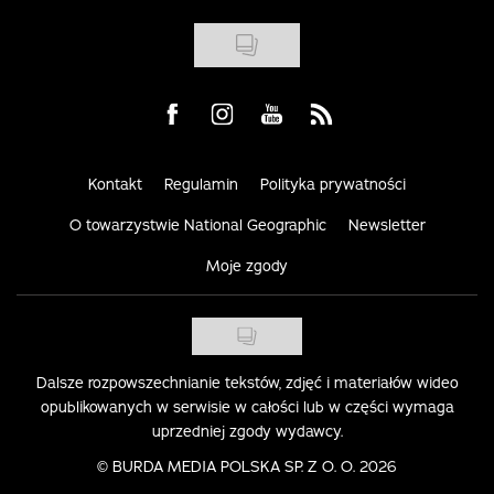
Visit us on Facebook
Visit us on Instagram
Visit us on Youtube
Visit us on Rss
Kontakt
Regulamin
Polityka prywatności
O towarzystwie National Geographic
Newsletter
Moje zgody
Dalsze rozpowszechnianie tekstów, zdjęć i materiałów wideo
opublikowanych w serwisie w całości lub w części wymaga
uprzedniej zgody wydawcy.
©
BURDA MEDIA POLSKA SP. Z O. O. 2026