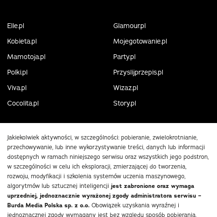
Elle.pl
Glamour.pl
Kobieta.pl
Mojegotowanie.pl
Mamotoja.pl
Party.pl
Polki.pl
Przyslijprzepis.pl
Viva.pl
Wizaz.pl
Cocolita.pl
Story.pl
Jakiekolwiek aktywności, w szczególności: pobieranie, zwielokrotnianie,
przechowywanie, lub inne wykorzystywanie treści, danych lub informacji
dostępnych w ramach niniejszego serwisu oraz wszystkich jego podstron,
w szczególności w celu ich eksploracji, zmierzającej do tworzenia,
rozwoju, modyfikacji i szkolenia systemów uczenia maszynowego,
algorytmów lub sztucznej inteligencji
jest zabronione oraz wymaga
uprzedniej, jednoznacznie wyrażonej zgody administratora serwisu –
Burda Media Polska sp. z o.o.
Obowiązek uzyskania wyraźnej i
jednoznacznej zgody wymagany jest bez względu sposób pobierania,