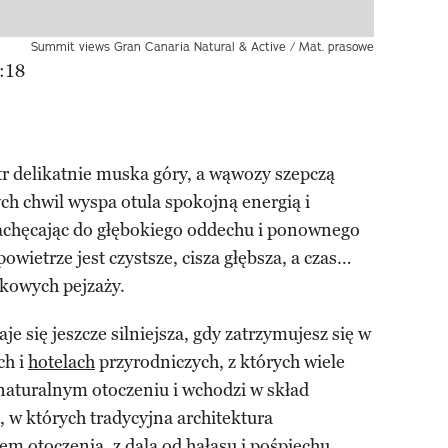
Summit views Gran Canaria Natural & Active / Mat. prasowe
:18
tr delikatnie muska góry, a wąwozy szepczą
ch chwil wyspa otula spokojną energią i
achęcając do głębokiego oddechu i ponownego
wietrze jest czystsze, cisza głębsza, a czas…
jkowych pejzaży.
aje się jeszcze silniejsza, gdy zatrzymujesz się w
ch i
hotelach
przyrodniczych, z których wiele
naturalnym otoczeniu i wchodzi w skład
, w których tradycyjna architektura
em otoczenia, z dala od hałasu i pośpiechu.