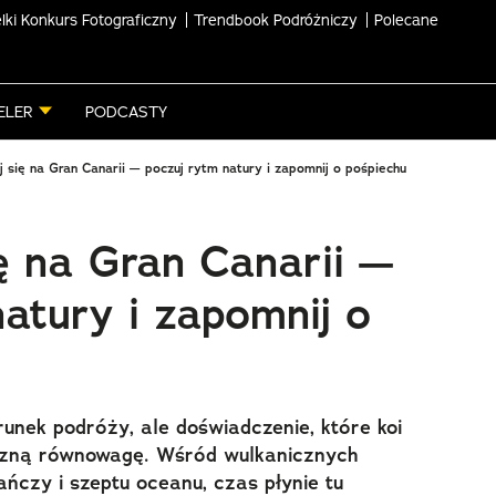
lki Konkurs Fotograficzny
Trendbook Podróżniczy
Polecane
ELER
PODCASTY
 się na Gran Canarii — poczuj rytm natury i zapomnij o pośpiechu
ę na Gran Canarii —
atury i zapomnij o
runek podróży, ale doświadczenie, które koi
rzną równowagę. Wśród wulkanicznych
ńczy i szeptu oceanu, czas płynie tu