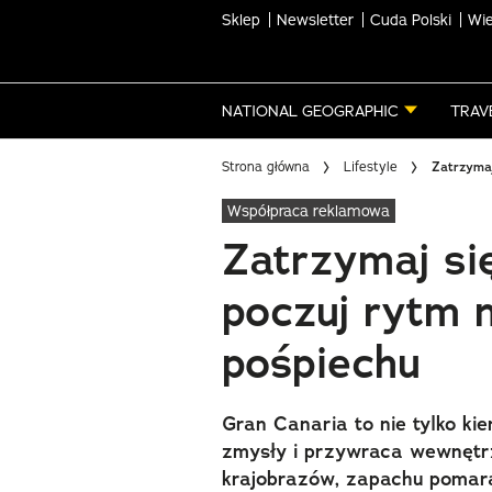
Sklep
Newsletter
Cuda Polski
Wie
Skip
to
main
NATIONAL GEOGRAPHIC
TRAV
content
Strona główna
Lifestyle
Zatrzymaj
Współpraca reklamowa
Zatrzymaj si
poczuj rytm n
pośpiechu
Gran Canaria to nie tylko kie
zmysły i przywraca wewnęt
krajobrazów, zapachu pomara