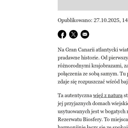
Opublikowano: 27.10.2025, 14
Udostępnij na facebook
Udostępnij na twitter
E-mail do przyjaciela
Na Gran Canarii atlantycki wia
pradawne historie. Od pierwszy
różnorodnymi krajobrazami, z
połączenia ze sobą samym. Tu po
zdaje się rozpuszczać wśród ba
Ta autentyczna
więź z naturą
st
jej przyjaznych domach wiejski
usytuowanych jest w bogatych 
Rezerwatu Biosfery. To miejsca
harmonijnie łączy się ze spokoj