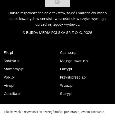
Dalsze rozpowszechnianie tekstów, zdjęć i materiałów wideo
opublikowanych w serwisie w całości lub w części wymaga
uprzedniej zgody wydawcy.
©
BURDA MEDIA POLSKA SP. Z O. O. 2026
Elle.pl
Glamour.pl
Kobieta.pl
Mojegotowanie.pl
Mamotoja.pl
Party.pl
Polki.pl
Przyslijprzepis.pl
Viva.pl
Wizaz.pl
Cocolita.pl
Story.pl
Jakiekolwiek aktywności, w szczególności: pobieranie, zwielokrotnianie,