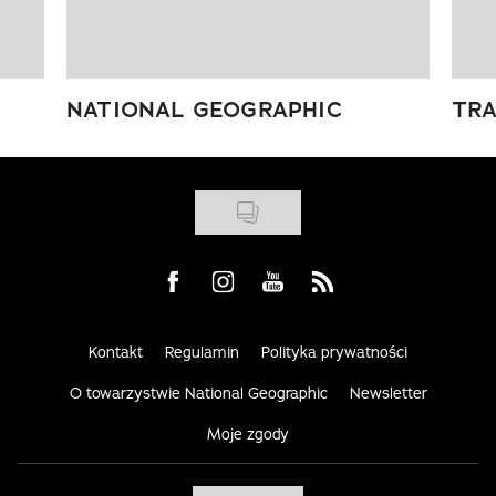
NATIONAL GEOGRAPHIC
TRA
Visit us on Facebook
Visit us on Instagram
Visit us on Youtube
Visit us on Rss
Kontakt
Regulamin
Polityka prywatności
O towarzystwie National Geographic
Newsletter
Moje zgody