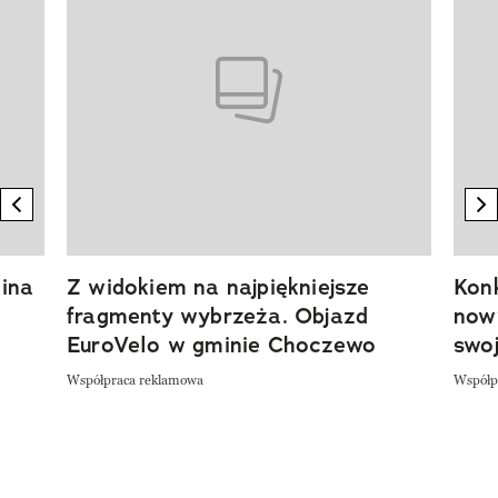
previous element
n
ina
Z widokiem na najpiękniejsze
Kon
fragmenty wybrzeża. Objazd
now
EuroVelo w gminie Choczewo
swoj
Współpraca reklamowa
Współp