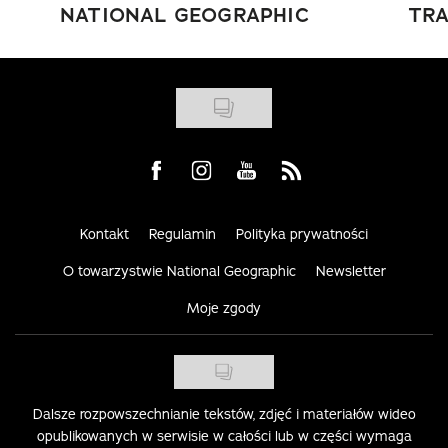
NATIONAL GEOGRAPHIC
TRA
Visit us on Facebook
Visit us on Instagram
Visit us on Youtube
Visit us on Rss
Kontakt
Regulamin
Polityka prywatności
O towarzystwie National Geographic
Newsletter
Moje zgody
Dalsze rozpowszechnianie tekstów, zdjęć i materiałów wideo
opublikowanych w serwisie w całości lub w części wymaga