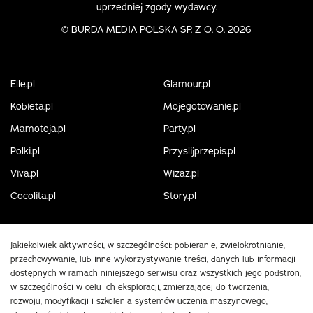
uprzedniej zgody wydawcy.
©
BURDA MEDIA POLSKA SP. Z O. O. 2026
Elle.pl
Glamour.pl
Kobieta.pl
Mojegotowanie.pl
Mamotoja.pl
Party.pl
Polki.pl
Przyslijprzepis.pl
Viva.pl
Wizaz.pl
Cocolita.pl
Story.pl
Jakiekolwiek aktywności, w szczególności: pobieranie, zwielokrotnianie,
przechowywanie, lub inne wykorzystywanie treści, danych lub informacji
dostępnych w ramach niniejszego serwisu oraz wszystkich jego podstron,
w szczególności w celu ich eksploracji, zmierzającej do tworzenia,
rozwoju, modyfikacji i szkolenia systemów uczenia maszynowego,