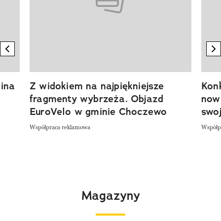
previous element
n
ina
Z widokiem na najpiękniejsze
Kon
fragmenty wybrzeża. Objazd
now
EuroVelo w gminie Choczewo
swoj
Współpraca reklamowa
Współp
Magazyny