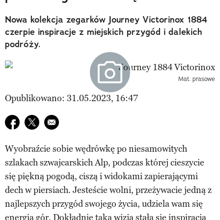
Nowa kolekcja zegarków Journey Victorinox 1884
czerpie inspiracje z miejskich przygód i dalekich
podróży.
Mat. prasowe
Opublikowano: 31.05.2023, 16:47
Udostępnij na facebook
Udostępnij na twitter
E-mail do przyjaciela
Wyobraźcie sobie wędrówkę po niesamowitych
szlakach szwajcarskich Alp, podczas której cieszycie
się piękną pogodą, ciszą i widokami zapierającymi
dech w piersiach. Jesteście wolni, przeżywacie jedną z
najlepszych przygód swojego życia, udziela wam się
energia gór. Dokładnie taka wizja stała się inspiracją