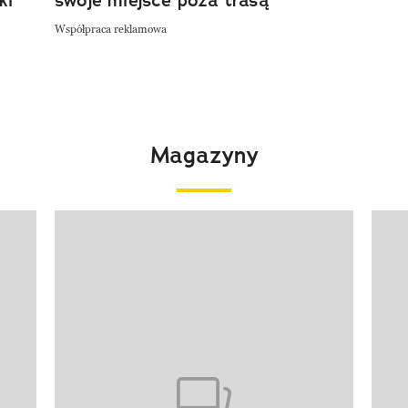
ki
swoje miejsce poza trasą
Współpraca reklamowa
Magazyny
Pokazywanie elementu 1 z 4