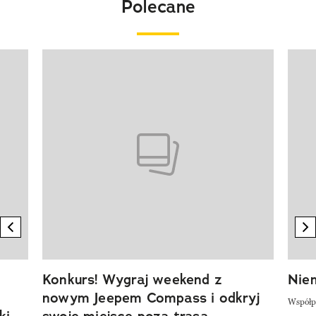
Polecane
Pokazywanie elementu 1 z 20
previous element
n
Konkurs! Wygraj weekend z
Niem
nowym Jeepem Compass i odkryj
Współp