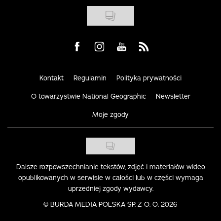
Visit us on Facebook
Visit us on Instagram
Visit us on Youtube
Visit us on Rss
Kontakt
Regulamin
Polityka prywatności
O towarzystwie National Geographic
Newsletter
Moje zgody
Dalsze rozpowszechnianie tekstów, zdjęć i materiałów wideo
opublikowanych w serwisie w całości lub w części wymaga
uprzedniej zgody wydawcy.
©
BURDA MEDIA POLSKA SP. Z O. O. 2026