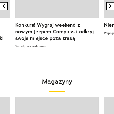
previous element
n
Konkurs! Wygraj weekend z
Niem
nowym Jeepem Compass i odkryj
Współp
ki
swoje miejsce poza trasą
Współpraca reklamowa
Magazyny
Pokazywanie elementu 1 z 4