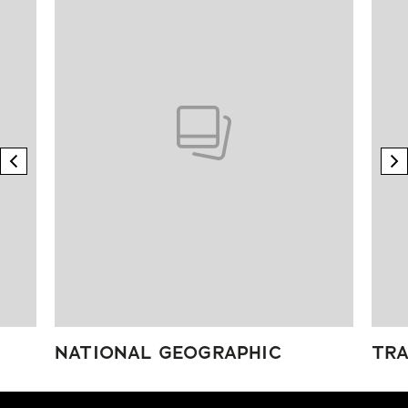
previous element
n
NATIONAL GEOGRAPHIC
TRA