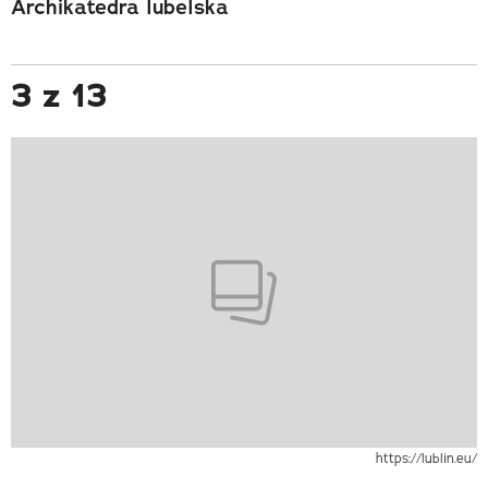
Archikatedra lubelska
3 z 13
https://lublin.eu/