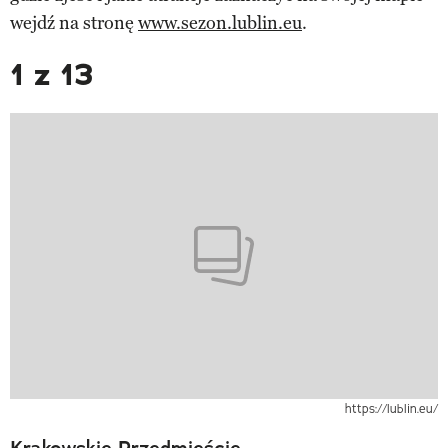
wejdź na stronę
www.sezon.lublin.eu
.
1 z 13
https://lublin.eu/
Krakowskie Przedmieście