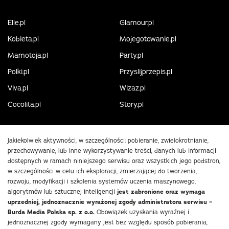
Elle.pl
Glamour.pl
Kobieta.pl
Mojegotowanie.pl
Mamotoja.pl
Party.pl
Polki.pl
Przyslijprzepis.pl
Viva.pl
Wizaz.pl
Cocolita.pl
Story.pl
Jakiekolwiek aktywności, w szczególności: pobieranie, zwielokrotnianie,
przechowywanie, lub inne wykorzystywanie treści, danych lub informacji
dostępnych w ramach niniejszego serwisu oraz wszystkich jego podstron,
w szczególności w celu ich eksploracji, zmierzającej do tworzenia,
rozwoju, modyfikacji i szkolenia systemów uczenia maszynowego,
algorytmów lub sztucznej inteligencji
jest zabronione oraz wymaga
uprzedniej, jednoznacznie wyrażonej zgody administratora serwisu –
Burda Media Polska sp. z o.o.
Obowiązek uzyskania wyraźnej i
jednoznacznej zgody wymagany jest bez względu sposób pobierania,