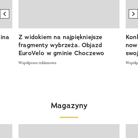
previous element
n
ina
Z widokiem na najpiękniejsze
Kon
fragmenty wybrzeża. Objazd
now
EuroVelo w gminie Choczewo
swoj
Współpraca reklamowa
Współp
Magazyny
Pokazywanie elementu 1 z 4