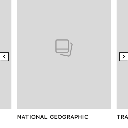
previous element
n
NATIONAL GEOGRAPHIC
TRA