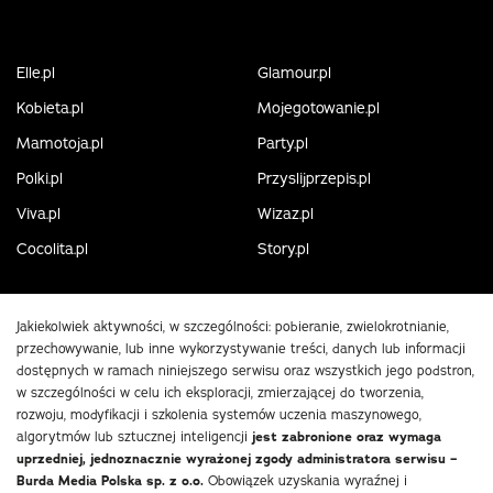
Elle.pl
Glamour.pl
Kobieta.pl
Mojegotowanie.pl
Mamotoja.pl
Party.pl
Polki.pl
Przyslijprzepis.pl
Viva.pl
Wizaz.pl
Cocolita.pl
Story.pl
Jakiekolwiek aktywności, w szczególności: pobieranie, zwielokrotnianie,
przechowywanie, lub inne wykorzystywanie treści, danych lub informacji
dostępnych w ramach niniejszego serwisu oraz wszystkich jego podstron,
w szczególności w celu ich eksploracji, zmierzającej do tworzenia,
rozwoju, modyfikacji i szkolenia systemów uczenia maszynowego,
algorytmów lub sztucznej inteligencji
jest zabronione oraz wymaga
uprzedniej, jednoznacznie wyrażonej zgody administratora serwisu –
Burda Media Polska sp. z o.o.
Obowiązek uzyskania wyraźnej i