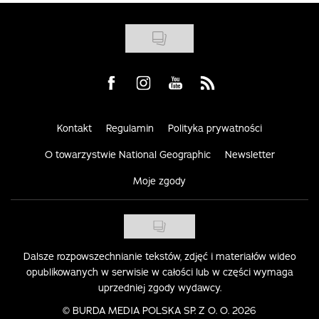
Visit us on Facebook
Visit us on Instagram
Visit us on Youtube
Visit us on Rss
Kontakt
Regulamin
Polityka prywatności
O towarzystwie National Geographic
Newsletter
Moje zgody
Dalsze rozpowszechnianie tekstów, zdjęć i materiałów wideo
opublikowanych w serwisie w całości lub w części wymaga
uprzedniej zgody wydawcy.
©
BURDA MEDIA POLSKA SP. Z O. O. 2026