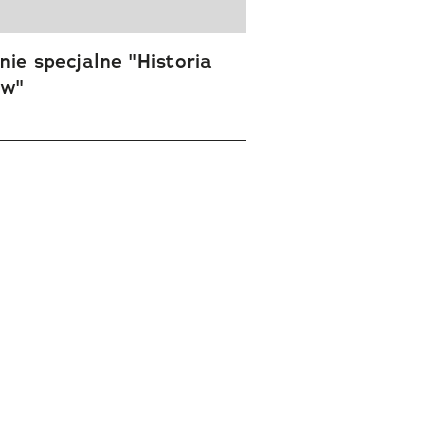
ie specjalne "Historia
ów"