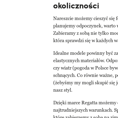
okoliczności
Nareszcie możemy cieszyć się f
planujemy odpoczynek, warto w
Zabieramy z sobą nie tylko mod
która sprawdzi się w każdych
Idealne modele powinny być z
elastycznych materiałów. Odpor
czy wiatr (pogoda w Polsce by
schnących. Co równie ważne, 
(żebyśmy my mogli skupić się 
nasz styl.
Dzięki marce Regatta możemy c
najtrudniejszych warunkach. S
które zabierzemy z sobą na z