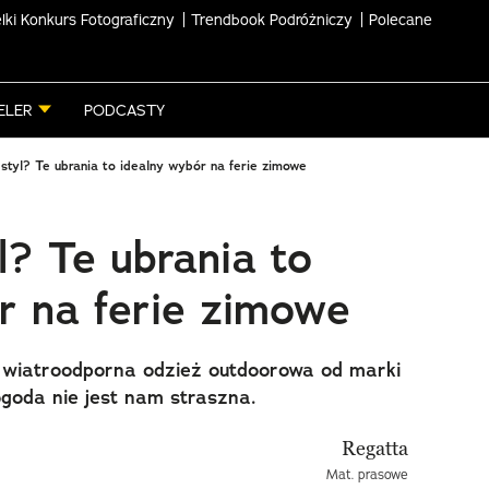
lki Konkurs Fotograficzny
Trendbook Podróżniczy
Polecane
ELER
PODCASTY
 styl? Te ubrania to idealny wybór na ferie zimowe
l? Te ubrania to
r na ferie zimowe
 wiatroodporna odzież outdoorowa od marki
goda nie jest nam straszna.
Mat. prasowe