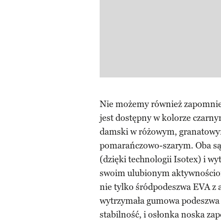
Nie możemy również zapomnieć
jest dostępny w kolorze czar
damski w różowym, granatowym
pomarańczowo-szarym. Oba są 
(dzięki technologii Isotex) i 
swoim ulubionym aktywnościom
nie tylko śródpodeszwa EVA z 
wytrzymała gumowa podeszwa z
stabilność, i osłonka noska za