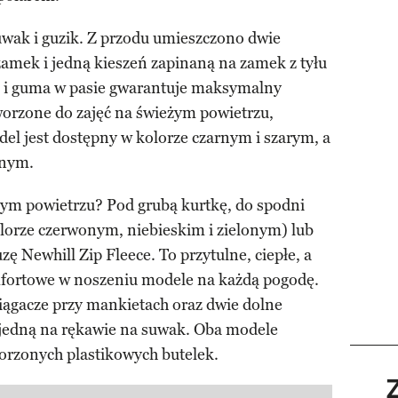
suwak i guzik. Z przodu umieszczono dwie
amek i jedną kieszeń zapinaną na zamek z tyłu
ii i guma w pasie gwarantuje maksymalny
worzone do zajęć na świeżym powietrzu,
el jest dostępny w kolorze czarnym i szarym, a
rnym.
żym powietrzu? Pod grubą kurtkę, do spodni
lorze czerwonym, niebieskim i zielonym) lub
ę Newhill Zip Fleece. To przytulne, ciepłe, a
mfortowe w noszeniu modele na każdą pogodę.
iągacze przy mankietach oraz dwie dolne
 jedną na rękawie na suwak. Oba modele
orzonych plastikowych butelek.