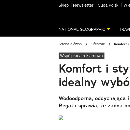
Sklep
Newsletter
Cuda Polski
Wie
Skip
to
main
NATIONAL GEOGRAPHIC
TRAV
content
Strona główna
Lifestyle
Komfort i
Współpraca reklamowa
Komfort i sty
idealny wybó
Wodoodporna, oddychająca i
Regata sprawia, że żadna po