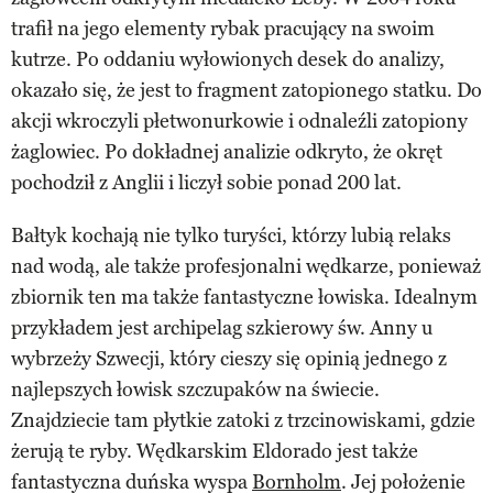
trafił na jego elementy rybak pracujący na swoim
kutrze. Po oddaniu wyłowionych desek do analizy,
okazało się, że jest to fragment zatopionego statku. Do
akcji wkroczyli płetwonurkowie i odnaleźli zatopiony
żaglowiec. Po dokładnej analizie odkryto, że okręt
pochodził z Anglii i liczył sobie ponad 200 lat.
Bałtyk kochają nie tylko turyści, którzy lubią relaks
nad wodą, ale także profesjonalni wędkarze, ponieważ
zbiornik ten ma także fantastyczne łowiska. Idealnym
przykładem jest archipelag szkierowy św. Anny u
wybrzeży Szwecji, który cieszy się opinią jednego z
najlepszych łowisk szczupaków na świecie.
Znajdziecie tam płytkie zatoki z trzcinowiskami, gdzie
żerują te ryby. Wędkarskim Eldorado jest także
fantastyczna duńska wyspa
Bornholm
. Jej położenie