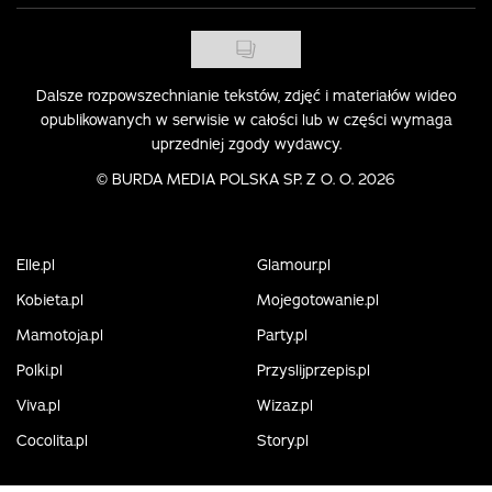
Dalsze rozpowszechnianie tekstów, zdjęć i materiałów wideo
opublikowanych w serwisie w całości lub w części wymaga
uprzedniej zgody wydawcy.
©
BURDA MEDIA POLSKA SP. Z O. O. 2026
Elle.pl
Glamour.pl
Kobieta.pl
Mojegotowanie.pl
Mamotoja.pl
Party.pl
Polki.pl
Przyslijprzepis.pl
Viva.pl
Wizaz.pl
Cocolita.pl
Story.pl