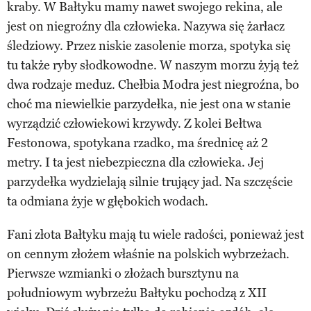
kraby. W Bałtyku mamy nawet swojego rekina, ale
jest on niegroźny dla człowieka. Nazywa się żarłacz
śledziowy. Przez niskie zasolenie morza, spotyka się
tu także ryby słodkowodne. W naszym morzu żyją też
dwa rodzaje meduz. Chełbia Modra jest niegroźna, bo
choć ma niewielkie parzydełka, nie jest ona w stanie
wyrządzić człowiekowi krzywdy. Z kolei Bełtwa
Festonowa, spotykana rzadko, ma średnicę aż 2
metry. I ta jest niebezpieczna dla człowieka. Jej
parzydełka wydzielają silnie trujący jad. Na szczęście
ta odmiana żyje w głębokich wodach.
Fani złota Bałtyku mają tu wiele radości, ponieważ jest
on cennym złożem właśnie na polskich wybrzeżach.
Pierwsze wzmianki o złożach bursztynu na
południowym wybrzeżu Bałtyku pochodzą z XII