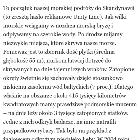
To początek naszej morskiej podróży do Skandynawii
(to zresztą hasło reklamowe Unity Line). Jak wilki
morskie wciągamy w nozdrza morską bryzę i
odpływamy na szerokie wody. Po drodze mijamy
niezwykłe miejsca, które skrywa nasze morze.
Ponieważ jest to zbiornik dość płytki (średnia
głębokość 55 m), nurkom łatwiej dotrzeć do
skrywanych na dnie tajemniczych wraków. Zatopione
okręty świetnie się zachowały dzięki stosunkowo
niskiemu zasoleniu wód bałtyckich (7 proc.). Dlatego
właśnie na obszarze około 415 tysięcy kilometrów
kwadratowych mamy prawdziwe podmorskie muzeum
– na dnie leży około 3 tysięcy zatopionych statków.
Jedne z nich odkryli badacze, na inne natrafili
przypadkowo rybacy. Tak było na przykład z
żaglowcem odkrytym niedaleko Łeby. W 2004 roku