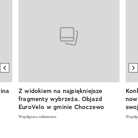
Pokazywanie elementu 1 z 20
previous element
n
ina
Z widokiem na najpiękniejsze
Kon
fragmenty wybrzeża. Objazd
now
EuroVelo w gminie Choczewo
swoj
Współpraca reklamowa
Współp