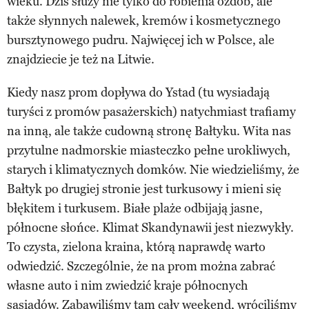
wieku. Dziś służy nie tylko do robienia ozdób, ale
także słynnych nalewek, kremów i kosmetycznego
bursztynowego pudru. Najwięcej ich w Polsce, ale
znajdziecie je też na Litwie.
Kiedy nasz prom dopływa do Ystad (tu wysiadają
turyści z promów pasażerskich) natychmiast trafiamy
na inną, ale także cudowną stronę Bałtyku. Wita nas
przytulne nadmorskie miasteczko pełne urokliwych,
starych i klimatycznych domków. Nie wiedzieliśmy, że
Bałtyk po drugiej stronie jest turkusowy i mieni się
błękitem i turkusem. Białe plaże odbijają jasne,
północne słońce. Klimat Skandynawii jest niezwykły.
To czysta, zielona kraina, którą naprawdę warto
odwiedzić. Szczególnie, że na prom można zabrać
własne auto i nim zwiedzić kraje północnych
sąsiadów. Zabawiliśmy tam cały weekend, wróciliśmy