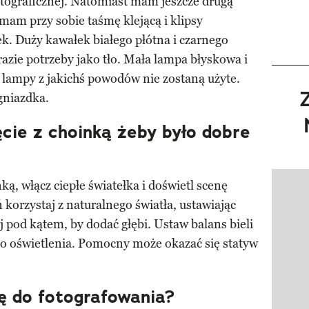
otograficznej. Natomiast mam jeszcze drugą
 mam przy sobie taśmę klejącą i klipsy
ek. Duży kawałek białego płótna i czarnego
azie potrzeby jako tło. Mała lampa błyskowa i
 lampy z jakichś powodów nie zostaną użyte.
 gniazdka.
ęcie z choinką żeby było dobre
ką, włącz ciepłe światełka i doświetl scenę
Pokazy
korzystaj z naturalnego światła, ustawiając
j pod kątem, by dodać głębi. Ustaw balans bieli
 do oświetlenia. Pomocny może okazać się statyw
ę do fotografowania?