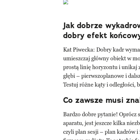
Jak dobrze wykadrow
dobry efekt końcow
Kat Piwecka: Dobry kadr wymag
umieszczaj główny obiekt w mo
prostą linię horyzontu i unika
głębi – pierwszoplanowe i dal
Testuj różne kąty i odległości,
Co zawsze musi znal
Bardzo dobre pytanie! Oprócz 
aparatu, jest jeszcze kilka nie
czyli plan sesji – plan kadrów 