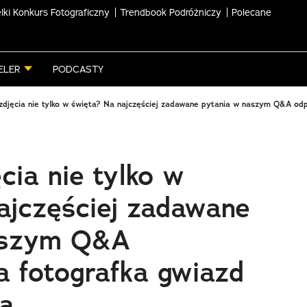
lki Konkurs Fotograficzny
Trendbook Podróżniczy
Polecane
ELER
PODCASTY
 zdjęcia nie tylko w święta? Na najczęściej zadawane pytania w naszym Q&A od
ęcia nie tylko w
ajczęściej zadawane
aszym Q&A
a fotografka gwiazd
ka