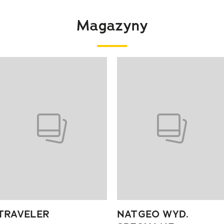
Magazyny
 4 z 4
TRAVELER
NATGEO WYD.