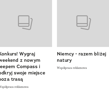
o 4 z 20
Konkurs! Wygraj
Niemcy - razem bliżej
weekend z nowym
natury
Jeepem Compass i
Współpraca reklamowa
odkryj swoje miejsce
poza trasą
Współpraca reklamowa