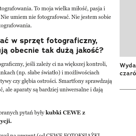
tografowania. To moja wielka miłość, pasja i
 Nie umiem nie fotografować. Nie jestem sobie
otografowania.
ć w sprzęt fotograficzny,
ują obecnie tak dużą jakość?
aficzny, jeśli zależy ci na większej kontroli,
Wydan
czar
unkach (np. słabe światło) i możliwościach
ywy czy głębia ostrości. Smartfony sprawdzają
ć, ale aparaty są bardziej uniwersalne i dają
branych pytań były
kubki CEWE z
ycji.
mysł na prezent (od CEWE FOTOKSIĄŻKI,