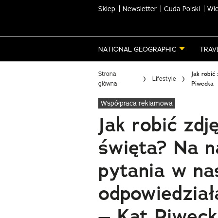
Sklep
Newsletter
Cuda Polski
Wie
Skip
to
main
NATIONAL GEOGRAPHIC
TRAV
content
Strona
Jak robić
Lifestyle
główna
Piwecka
Współpraca reklamowa
Jak robić zdj
święta? Na n
pytania w n
odpowiedział
– Kat Piwec