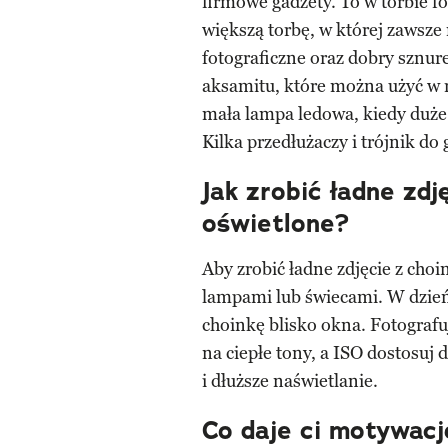
firmowe gadżety. To w torbie f
większą torbę, w której zawsze
fotograficzne oraz dobry sznur
aksamitu, które można użyć w r
mała lampa ledowa, kiedy duże
Kilka przedłużaczy i trójnik do
Jak zrobić ładne zdj
oświetlone?
Aby zrobić ładne zdjęcie z choin
lampami lub świecami. W dzień 
choinkę blisko okna. Fotografu
na ciepłe tony, a ISO dostosuj
i dłuższe naświetlanie.
Co daje ci motywacj