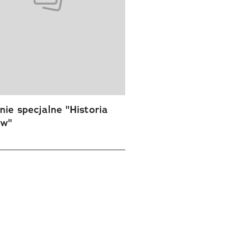
ie specjalne "Historia
ów"