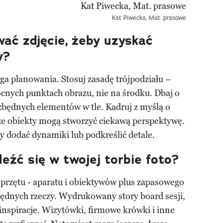
Kat Piwecka, Mat. prasowe
ać zdjęcie, żeby uzyskać
y?
a planowania. Stosuj zasadę trójpodziału –
cnych punktach obrazu, nie na środku. Dbaj o
j zbędnych elementów w tle. Kadruj z myślą o
sze obiekty mogą stworzyć ciekawą perspektywę.
 by dodać dynamiki lub podkreślić detale.
eźć się w twojej torbie foto?
sprzętu - aparatu i obiektywów plus zapasowego
zbędnych rzeczy. Wydrukowany story board sesji,
i inspiracje. Wizytówki, firmowe krówki i inne