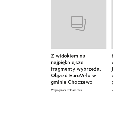
Pokazywanie elementów od 1 d
Z widokiem na
najpiękniejsze
fragmenty wybrzeża.
Objazd EuroVelo w
gminie Choczewo
Współpraca reklamowa