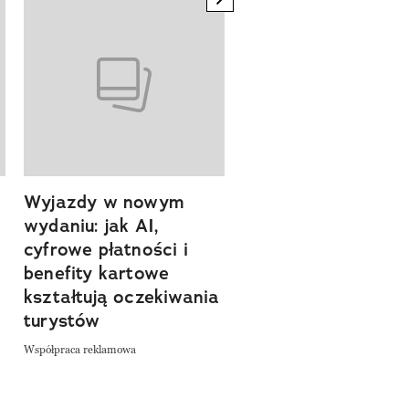
Wyjazdy w nowym
Tam, gdzie kończy 
wydaniu: jak AI,
asfalt, zaczyna się
cyfrowe płatności i
spokój. Wyrusz
benefity kartowe
szlakiem miejsc, kt
kształtują oczekiwania
pozwalają zwolnić 
turystów
odkrywać Polskę bl
natury
Współpraca reklamowa
Współpraca reklamowa