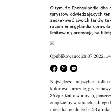
O tym, że Energylandia dba o
turystów odwiedzających ten 
zaskakiwać swoich fanów tak
razem Energylandia sprawiła
limitowaną promocją na bilet
Opublikowano: 28.07.2022, 14
Udostępnij na facebook
Udostępnij na twitter
E-mail do przyjaciela
Największe i najszybsze roller 
kolorowe karuzele, gry, zabawy
36 zjeżdżalni wodnych, piaszcz
znajdziemy w ramach jednego b
mieć dostęp do tych 123 atrakcj