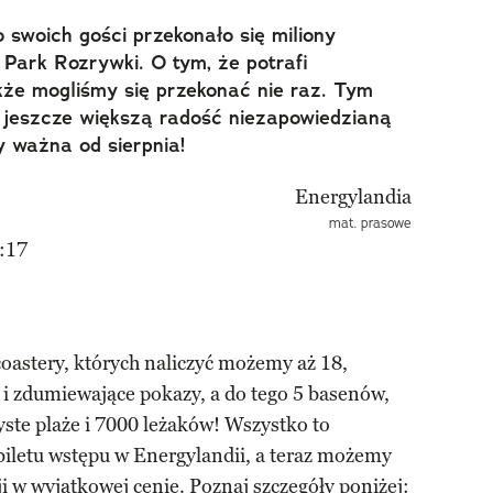
 swoich gości przekonało się miliony
Park Rozrywki. O tym, że potrafi
że mogliśmy się przekonać nie raz. Tym
 jeszcze większą radość niezapowiedzianą
y ważna od sierpnia!
mat. prasowe
:17
coastery, których naliczyć możemy aż 18,
 i zdumiewające pokazy, a do tego 5 basenów,
yste plaże i 7000 leżaków! Wszystko to
iletu wstępu w Energylandii, a teraz możemy
i w wyjątkowej cenie. Poznaj szczegóły poniżej: