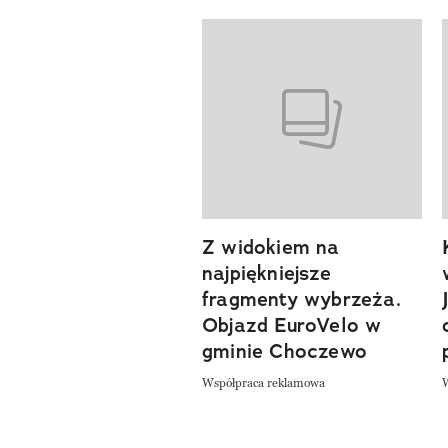
Pokazywanie elementów od 1 d
Z widokiem na
previous element
najpiękniejsze
fragmenty wybrzeża.
Objazd EuroVelo w
gminie Choczewo
Współpraca reklamowa