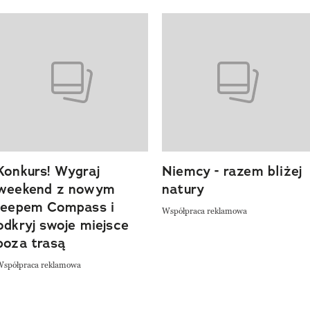
o 4 z 20
Konkurs! Wygraj
Niemcy - razem bliżej
weekend z nowym
natury
Jeepem Compass i
Współpraca reklamowa
odkryj swoje miejsce
poza trasą
Współpraca reklamowa