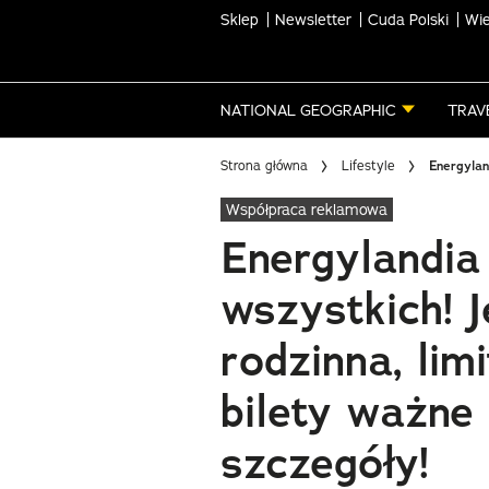
Sklep
Newsletter
Cuda Polski
Wie
Skip
to
main
NATIONAL GEOGRAPHIC
TRAV
content
Strona główna
Lifestyle
Energylan
Współpraca reklamowa
Energylandia
wszystkich! J
rodzinna, li
bilety ważne
szczegóły!