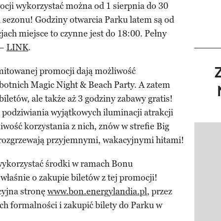
ocji wykorzystać można od 1 sierpnia do 30
ca sezonu! Godziny otwarcia Parku latem są od
ach miejsce to czynne jest do 18:00. Pełny
 –
LINK
.
imitowanej promocji dają możliwość
obotnich Magic Night & Beach Party. A zatem
iletów, ale także aż 3 godziny zabawy gratis!
podziwiania wyjątkowych iluminacji atrakcji
iwość korzystania z nich, znów w strefie Big
Pokazy
 rozgrzewają przyjemnymi, wakacyjnymi hitami!
 wykorzystać środki w ramach Bonu
łaśnie o zakupie biletów z tej promocji!
cyjna stronę
www.bon.energylandia.pl
, przez
ch formalności i zakupić bilety do Parku w