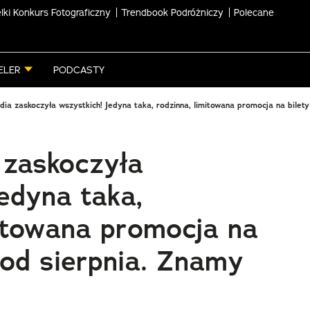
lki Konkurs Fotograficzny
Trendbook Podróżniczy
Polecane
ELER
PODCASTY
dia zaskoczyła wszystkich! Jedyna taka, rodzinna, limitowana promocja na bilet
 zaskoczyła
edyna taka,
mitowana promocja na
 od sierpnia. Znamy