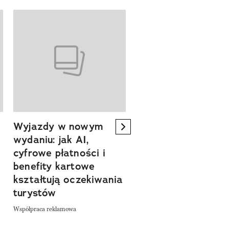
Wyjazdy w nowym
Tam, gdzie kończy 
next element
wydaniu: jak AI,
asfalt, zaczyna się
cyfrowe płatności i
spokój. Wyrusz
benefity kartowe
szlakiem miejsc, kt
kształtują oczekiwania
pozwalają zwolnić 
turystów
odkrywać Polskę bl
natury
Współpraca reklamowa
Współpraca reklamowa