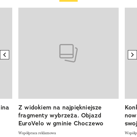
Pokazywanie elementu 1 z 20
previous element
n
ina
Z widokiem na najpiękniejsze
Kon
fragmenty wybrzeża. Objazd
now
EuroVelo w gminie Choczewo
swoj
Współpraca reklamowa
Współp