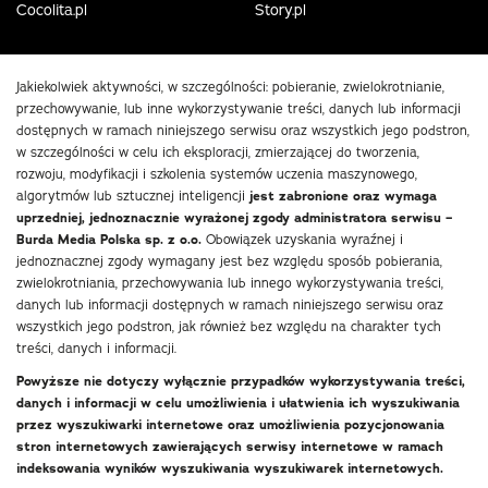
Cocolita.pl
Story.pl
Jakiekolwiek aktywności, w szczególności: pobieranie, zwielokrotnianie,
przechowywanie, lub inne wykorzystywanie treści, danych lub informacji
dostępnych w ramach niniejszego serwisu oraz wszystkich jego podstron,
w szczególności w celu ich eksploracji, zmierzającej do tworzenia,
rozwoju, modyfikacji i szkolenia systemów uczenia maszynowego,
algorytmów lub sztucznej inteligencji
jest zabronione oraz wymaga
uprzedniej, jednoznacznie wyrażonej zgody administratora serwisu –
Burda Media Polska sp. z o.o.
Obowiązek uzyskania wyraźnej i
jednoznacznej zgody wymagany jest bez względu sposób pobierania,
zwielokrotniania, przechowywania lub innego wykorzystywania treści,
danych lub informacji dostępnych w ramach niniejszego serwisu oraz
wszystkich jego podstron, jak również bez względu na charakter tych
treści, danych i informacji.
Powyższe nie dotyczy wyłącznie przypadków wykorzystywania treści,
danych i informacji w celu umożliwienia i ułatwienia ich wyszukiwania
przez wyszukiwarki internetowe oraz umożliwienia pozycjonowania
stron internetowych zawierających serwisy internetowe w ramach
indeksowania wyników wyszukiwania wyszukiwarek internetowych.