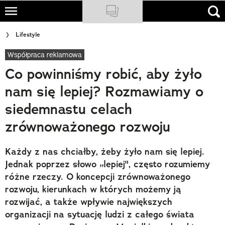
Skip
to
NATIONAL GEOGRAPHIC
Lifestyle
main
content
Współpraca reklamowa
TRAVELER
Co powinniśmy robić, aby żyło
PODCASTY
nam się lepiej? Rozmawiamy o
Sklep
siedemnastu celach
Newsletter
zrównoważonego rozwoju
Cuda Polski
Każdy z nas chciałby, żeby żyło nam się lepiej.
Jednak poprzez słowo „lepiej", często rozumiemy
Wielki Konkurs Fotograficzny
różne rzeczy. O koncepcji zrównoważonego
rozwoju, kierunkach w których możemy ją
Trendbook Podróżniczy
rozwijać, a także wpływie największych
Polecane
organizacji na sytuację ludzi z całego świata