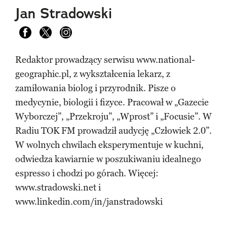
Jan Stradowski
Visit us on Facebook
Visit us on Twitter
Visit us on Instagram
Redaktor prowadzący serwisu www.national-
geographic.pl, z wykształcenia lekarz, z
zamiłowania biolog i przyrodnik. Pisze o
medycynie, biologii i fizyce. Pracował w „Gazecie
Wyborczej”, „Przekroju”, „Wprost” i „Focusie”. W
Radiu TOK FM prowadził audycję „Człowiek 2.0”.
W wolnych chwilach eksperymentuje w kuchni,
odwiedza kawiarnie w poszukiwaniu idealnego
espresso i chodzi po górach. Więcej:
www.stradowski.net i
www.linkedin.com/in/janstradowski