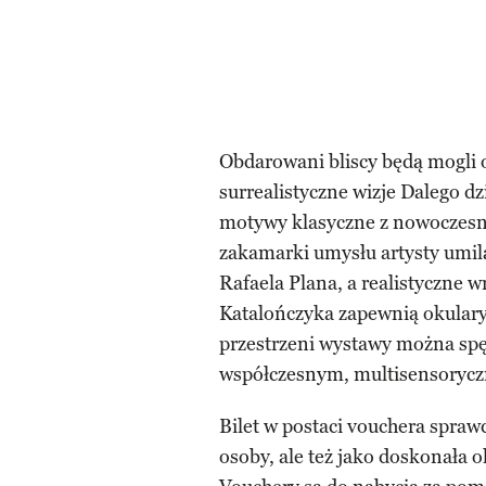
2
Obdarowani bliscy będą mogli 
surrealistyczne wizje Dalego d
motywy klasyczne z nowoczesną 
zakamarki umysłu artysty umi
Rafaela Plana, a realistyczne w
Katalończyka zapewnią okulary 
przestrzeni wystawy można spę
współczesnym, multisensoryc
Bilet w postaci vouchera sprawd
osoby, ale też jako doskonała o