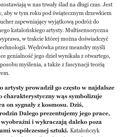
zostawiają w nas trwały ślad na długi czas. Jest
my, aby w tym roku pod świątecznym drzewkiem
oucher zapewniający wyjątkową podróż do
nego katalońskiego artysty. Multisensoryczna
 wyprawa, w trakcie której można doświadczyć
 i technologii. Wędrówka przez meandry myśli
ce genialność jego dzieł wynikała z otwartego,
sobu myślenia, a także z fascynacji teorią
rem.
 artysty prowadził go często w najdalsze
go charakterystyczny wąs symbolizuje
a on sygnały z kosmosu. Dziś
,
rodzin Dalego prezentujemy jego prace,
e wyobraźni i wykraczają daleko poza
onami współczesnej sztuki.
Katalończyk