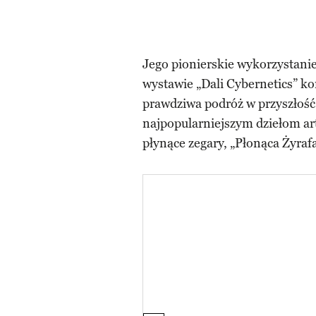
Jego pionierskie wykorzystanie
wystawie „Dali Cybernetics” ko
prawdziwa podróż w przyszłość s
najpopularniejszym dziełom art
płynące zegary, „Płonąca Żyraf
P
o
k
a
z
y