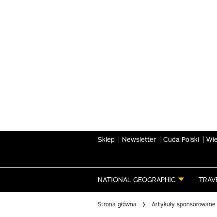
Skip
to
main
content
Sklep
Newsletter
Cuda Polski
Wie
NATIONAL GEOGRAPHIC
TRAV
Strona główna
Artykuły sponsorowane