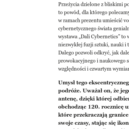
Przeżycia dzielone z bliskimi po
to powód, dla którego poleca
w ramach prezentu umieścić v
cybernetycznego świata genial
wystawa „Dali Cybernetics” to
niezwykłej fuzji sztuki, nauki
Dalego pozwoli odkryć, jak dale
prowokacyjnego i naukowego spo
względności i czwartym wymia
Umysł tego ekscentrycznego
podróże. Uważał on, że je
antenę
,
dzięki
której
odbier
obchodząc 120
.
rocznicę u
które przekraczają granic
swoje czasy, stając się ik