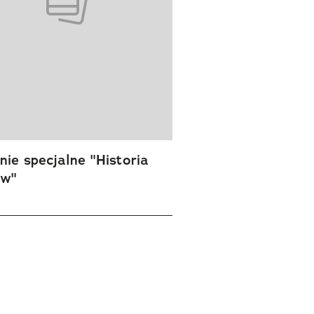
nt
ie specjalne "Historia
ów"