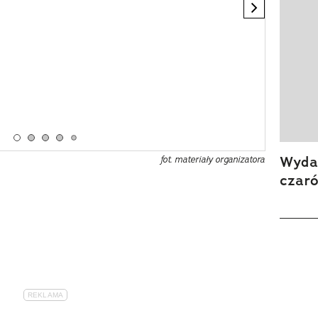
next eleme
Strona 1
Strona 2
Strona 3
Strona 4
Strona 5
Wydan
fot. materiały organizatora
czar