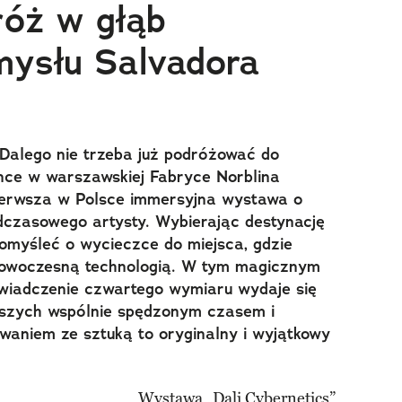
róż w głąb
mysłu Salvadora
 Dalego nie trzeba już podróżować do
ence w warszawskiej Fabryce Norblina
ierwsza w Polsce immersyjna wystawa o
adczasowego artysty. Wybierając destynację
omyśleć o wycieczce do miejsca, gdzie
 nowoczesną technologią. W tym magicznym
wiadczenie czwartego wymiaru wydaje się
ższych wspólnie spędzonym czasem i
aniem ze sztuką to oryginalny i wyjątkowy