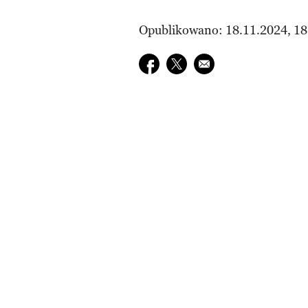
Opublikowano: 18.11.2024, 18
Udostępnij na facebook
Udostępnij na twitter
E-mail do przyjaciela