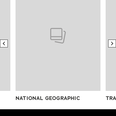
previous element
n
NATIONAL GEOGRAPHIC
TRA