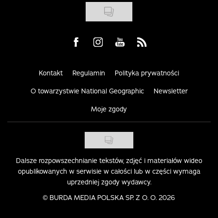
Visit us on Facebook
Visit us on Instagram
Visit us on Youtube
Visit us on Rss
Kontakt
Regulamin
Polityka prywatności
O towarzystwie National Geographic
Newsletter
Moje zgody
Dalsze rozpowszechnianie tekstów, zdjęć i materiałów wideo
opublikowanych w serwisie w całości lub w części wymaga
uprzedniej zgody wydawcy.
©
BURDA MEDIA POLSKA SP. Z O. O. 2026