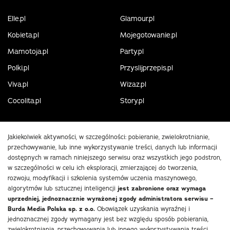
Elle.pl
Glamour.pl
Kobieta.pl
Mojegotowanie.pl
Mamotoja.pl
Party.pl
Polki.pl
Przyslijprzepis.pl
Viva.pl
Wizaz.pl
Cocolita.pl
Story.pl
Jakiekolwiek aktywności, w szczególności: pobieranie, zwielokrotnianie,
przechowywanie, lub inne wykorzystywanie treści, danych lub informacji
dostępnych w ramach niniejszego serwisu oraz wszystkich jego podstron,
w szczególności w celu ich eksploracji, zmierzającej do tworzenia,
rozwoju, modyfikacji i szkolenia systemów uczenia maszynowego,
algorytmów lub sztucznej inteligencji
jest zabronione oraz wymaga
uprzedniej, jednoznacznie wyrażonej zgody administratora serwisu –
Burda Media Polska sp. z o.o.
Obowiązek uzyskania wyraźnej i
jednoznacznej zgody wymagany jest bez względu sposób pobierania,
zwielokrotniania, przechowywania lub innego wykorzystywania treści,