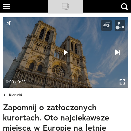
Skip
to
NATIONAL GEOGRAPHIC
main
content
TRAVELER
PODCASTY
Sklep
Newsletter
0:00 / 0:26
Cuda Polski
Kierunki
Wielki Konkurs Fotograficzny
Zapomnij o zatłoczonych
Trendbook Podróżniczy
kurortach. Oto najciekawsze
Polecane
miejsca w Europie na letnie