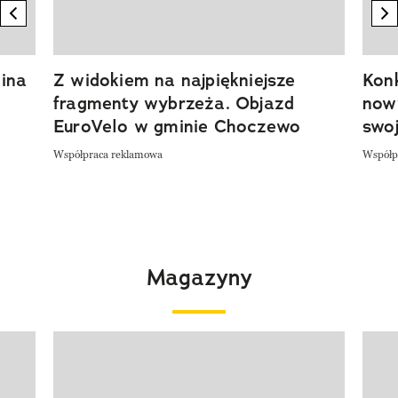
previous element
n
ina
Z widokiem na najpiękniejsze
Kon
fragmenty wybrzeża. Objazd
now
EuroVelo w gminie Choczewo
swoj
Współpraca reklamowa
Współp
Magazyny
Pokazywanie elementu 1 z 4