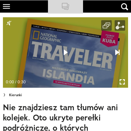
Skip
to
NATIONAL GEOGRAPHIC
main
content
TRAVELER
PODCASTY
Sklep
Newsletter
0:00 / 0:30
Cuda Polski
Kierunki
Wielki Konkurs Fotograficzny
Nie znajdziesz tam tłumów ani
Trendbook Podróżniczy
kolejek. Oto ukryte perełki
Polecane
podróżnicze, o których