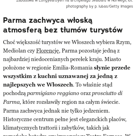
Zabudowa w Longyearbyen na archipelagu Svalbard w Norwegii,
fot.
photography by p. lubas/Getty Images
Parma zachwyca włoską
atmosferą bez tłumów turystów
Choć większość turystów we Włoszech wybiera Rzym,
Mediolan czy
Florencję
, Parma pozostaje jedną z
najbardziej niedocenianych perełek kraju. Miasto
położone w regionie Emilia-Romania
słynie przede
wszystkim z kuchni uznawanej za jedną z
najlepszych we Włoszech
. To właśnie stąd
pochodzą
oraz
parmigiano reggiano
prosciutto di
które rozsławiły region na całym świecie.
Parma,
Parma zachwyca jednak nie tylko jedzeniem.
Historyczne centrum pełne jest eleganckich placów,
klimatycznych trattorii i zabytków, takich jak