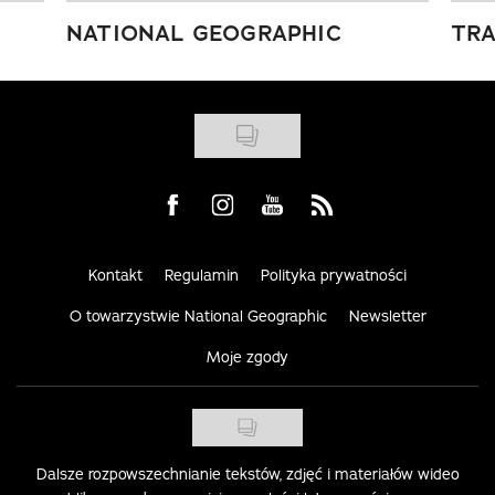
NATIONAL GEOGRAPHIC
TRA
Visit us on Facebook
Visit us on Instagram
Visit us on Youtube
Visit us on Rss
Kontakt
Regulamin
Polityka prywatności
O towarzystwie National Geographic
Newsletter
Moje zgody
Dalsze rozpowszechnianie tekstów, zdjęć i materiałów wideo