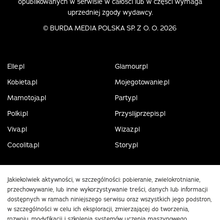
opublikowanych w serwisie w całości lub w części wymaga
uprzedniej zgody wydawcy.
©
BURDA MEDIA POLSKA SP. Z O. O. 2026
Elle.pl
Glamour.pl
Kobieta.pl
Mojegotowanie.pl
Mamotoja.pl
Party.pl
Polki.pl
Przyslijprzepis.pl
Viva.pl
Wizaz.pl
Cocolita.pl
Story.pl
Jakiekolwiek aktywności, w szczególności: pobieranie, zwielokrotnianie,
przechowywanie, lub inne wykorzystywanie treści, danych lub informacji
dostępnych w ramach niniejszego serwisu oraz wszystkich jego podstron,
w szczególności w celu ich eksploracji, zmierzającej do tworzenia,
rozwoju, modyfikacji i szkolenia systemów uczenia maszynowego,