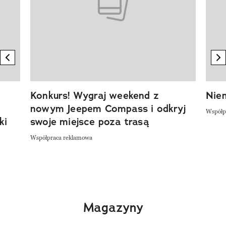
previous element
n
Konkurs! Wygraj weekend z
Niem
nowym Jeepem Compass i odkryj
Współp
ki
swoje miejsce poza trasą
Współpraca reklamowa
Magazyny