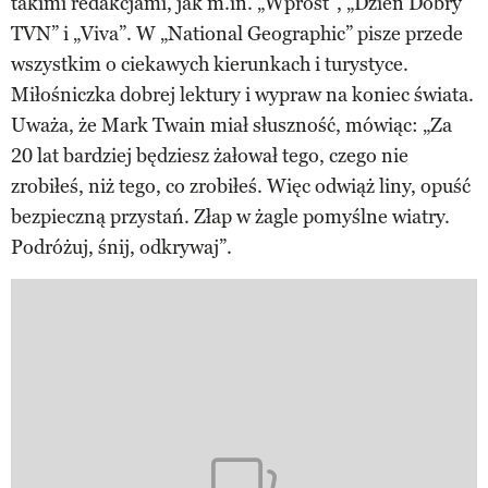
takimi redakcjami, jak m.in. „Wprost”, „Dzień Dobry
TVN” i „Viva”. W „National Geographic” pisze przede
wszystkim o ciekawych kierunkach i turystyce.
Miłośniczka dobrej lektury i wypraw na koniec świata.
Uważa, że Mark Twain miał słuszność, mówiąc: „Za
20 lat bardziej będziesz żałował tego, czego nie
zrobiłeś, niż tego, co zrobiłeś. Więc odwiąż liny, opuść
bezpieczną przystań. Złap w żagle pomyślne wiatry.
Podróżuj, śnij, odkrywaj”.