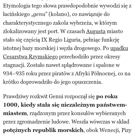
Etymologia tego słowa prawdopodobnie wywodzi się z
łacińskiego „
” (kolano), co nawiązuje do
genu
charakterystycznego zakola wybrzeża, w którym
zlokalizowany jest port. W czasach
Augusta
miasto
stało się częścią IX Regio Liguria, pełniąc funkcję
istotnej bazy morskiej i węzła drogowego. Po
upadku
Cesarstwa Rzymskiego
przechodziło przez okresy
stagnacji. Zostało nawet splądrowane i spalone w
934–935 roku przez piratów z Afryki Północnej, co na
krótko doprowadziło do jego opuszczenia.
Prawdziwy rozkwit Genui rozpoczął się
po roku
1000, kiedy stała się niezależnym państwem-
miastem
, rządzonym przez konsulów wybieranych
przez zgromadzenie ludowe. Weszła wówczas w skład
potężnych republik morskich
, obok Wenecji, Pizy