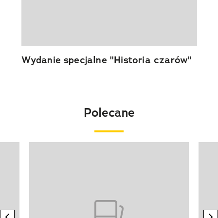
Wydanie specjalne "Historia czarów"
Polecane
Pokazywanie elementu 1 z 20
previous element
n