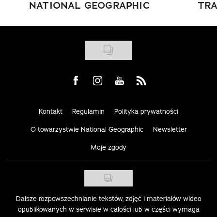
NATIONAL GEOGRAPHIC
TRA
Visit us on Facebook
Visit us on Instagram
Visit us on Youtube
Visit us on Rss
Kontakt
Regulamin
Polityka prywatności
O towarzystwie National Geographic
Newsletter
Moje zgody
Dalsze rozpowszechnianie tekstów, zdjęć i materiałów wideo
opublikowanych w serwisie w całości lub w części wymaga