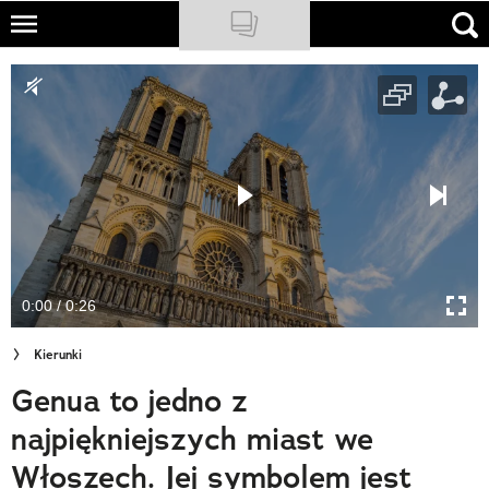
Skip
to
NATIONAL GEOGRAPHIC
main
content
TRAVELER
PODCASTY
Sklep
Newsletter
0:00 / 0:26
Cuda Polski
Kierunki
Wielki Konkurs Fotograficzny
Genua to jedno z
Trendbook Podróżniczy
najpiękniejszych miast we
Polecane
Włoszech. Jej symbolem jest