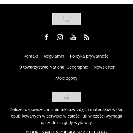
Visit us on Facebook
Visit us on Instagram
Visit us on Youtube
Visit us on Rss
Kontakt
Regulamin
Polityka prywatności
O towarzystwie National Geographic
Newsletter
Moje zgody
Dalsze rozpowszechnianie tekstów, zdjęć i materiałów wideo
opublikowanych w serwisie w całości lub w części wymaga
uprzedniej zgody wydawcy.
©
BURDA MEDIA POLSKA SP. Z O. O. 2026