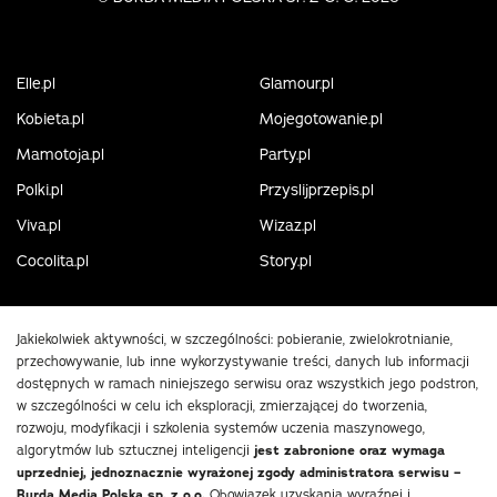
Elle.pl
Glamour.pl
Kobieta.pl
Mojegotowanie.pl
Mamotoja.pl
Party.pl
Polki.pl
Przyslijprzepis.pl
Viva.pl
Wizaz.pl
Cocolita.pl
Story.pl
Jakiekolwiek aktywności, w szczególności: pobieranie, zwielokrotnianie,
przechowywanie, lub inne wykorzystywanie treści, danych lub informacji
dostępnych w ramach niniejszego serwisu oraz wszystkich jego podstron,
w szczególności w celu ich eksploracji, zmierzającej do tworzenia,
rozwoju, modyfikacji i szkolenia systemów uczenia maszynowego,
algorytmów lub sztucznej inteligencji
jest zabronione oraz wymaga
uprzedniej, jednoznacznie wyrażonej zgody administratora serwisu –
Burda Media Polska sp. z o.o.
Obowiązek uzyskania wyraźnej i