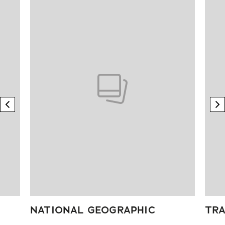
previous element
n
NATIONAL GEOGRAPHIC
TRA