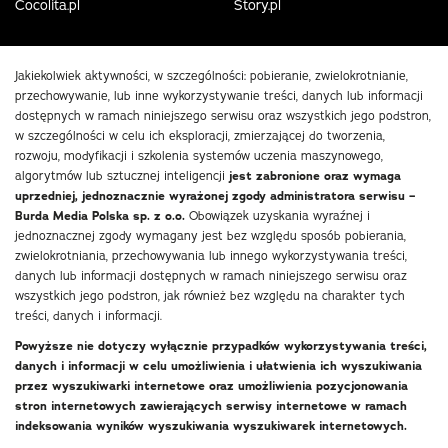
Cocolita.pl
Story.pl
Jakiekolwiek aktywności, w szczególności: pobieranie, zwielokrotnianie,
przechowywanie, lub inne wykorzystywanie treści, danych lub informacji
dostępnych w ramach niniejszego serwisu oraz wszystkich jego podstron,
w szczególności w celu ich eksploracji, zmierzającej do tworzenia,
rozwoju, modyfikacji i szkolenia systemów uczenia maszynowego,
algorytmów lub sztucznej inteligencji
jest zabronione oraz wymaga
uprzedniej, jednoznacznie wyrażonej zgody administratora serwisu –
Burda Media Polska sp. z o.o.
Obowiązek uzyskania wyraźnej i
jednoznacznej zgody wymagany jest bez względu sposób pobierania,
zwielokrotniania, przechowywania lub innego wykorzystywania treści,
danych lub informacji dostępnych w ramach niniejszego serwisu oraz
wszystkich jego podstron, jak również bez względu na charakter tych
treści, danych i informacji.
Powyższe nie dotyczy wyłącznie przypadków wykorzystywania treści,
danych i informacji w celu umożliwienia i ułatwienia ich wyszukiwania
przez wyszukiwarki internetowe oraz umożliwienia pozycjonowania
stron internetowych zawierających serwisy internetowe w ramach
indeksowania wyników wyszukiwania wyszukiwarek internetowych.