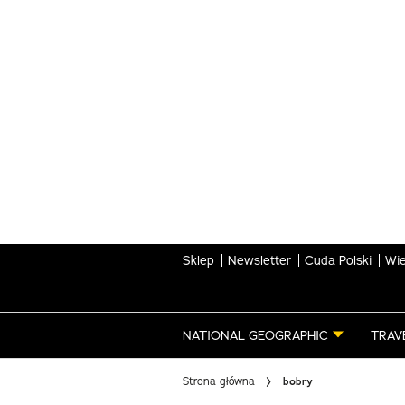
Skip
to
main
content
Sklep
Newsletter
Cuda Polski
Wie
NATIONAL GEOGRAPHIC
TRAV
Strona główna
bobry