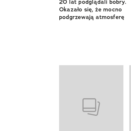
20 lat podglądali bobry.
Okazało się, że mocno
podgrzewają atmosferę
Pokazywanie elementów od 1 do