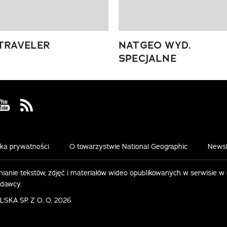
TRAVELER
NATGEO WYD.
SPECJALNE
 Facebook
us on Instagram
Visit us on Youtube
Visit us on Rss
yka prywatności
O towarzystwie National Geographic
Newsl
ianie tekstów, zdjęć i materiałów wideo opublikowanych w serwisie w
ydawcy.
KA SP. Z O. O. 2026