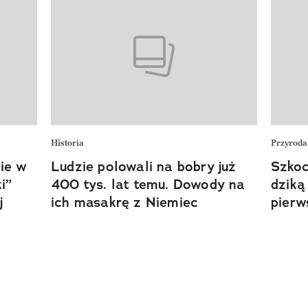
Historia
Przyroda
ie w
Ludzie polowali na bobry już
Szkoc
i”
400 tys. lat temu. Dowody na
dziką
j
ich masakrę z Niemiec
pierw