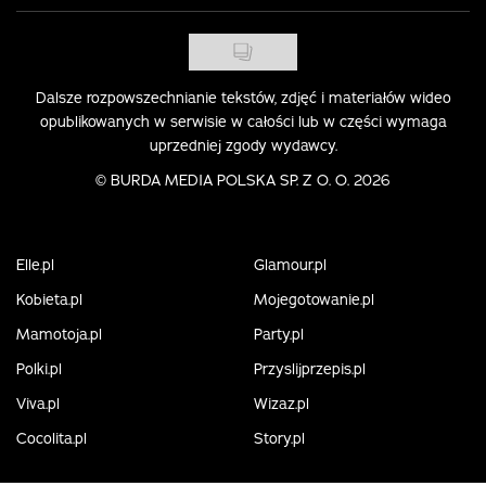
Dalsze rozpowszechnianie tekstów, zdjęć i materiałów wideo
opublikowanych w serwisie w całości lub w części wymaga
uprzedniej zgody wydawcy.
©
BURDA MEDIA POLSKA SP. Z O. O. 2026
Elle.pl
Glamour.pl
Kobieta.pl
Mojegotowanie.pl
Mamotoja.pl
Party.pl
Polki.pl
Przyslijprzepis.pl
Viva.pl
Wizaz.pl
Cocolita.pl
Story.pl