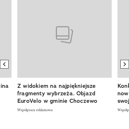
Pokazywanie elementu 1 z 20
previous element
n
ina
Z widokiem na najpiękniejsze
Kon
fragmenty wybrzeża. Objazd
now
EuroVelo w gminie Choczewo
swoj
Współpraca reklamowa
Współp