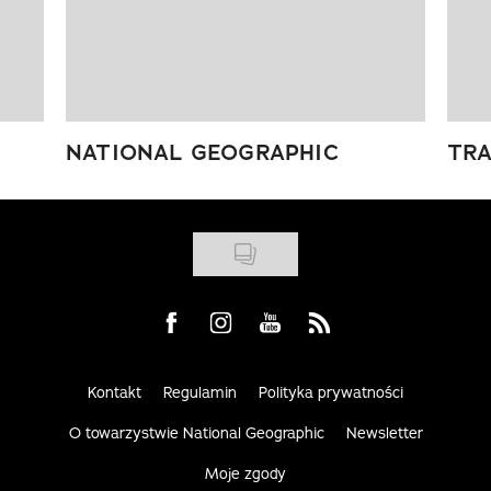
NATIONAL GEOGRAPHIC
TRA
Visit us on Facebook
Visit us on Instagram
Visit us on Youtube
Visit us on Rss
Kontakt
Regulamin
Polityka prywatności
O towarzystwie National Geographic
Newsletter
Moje zgody