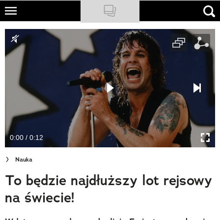
Skip
to
NATIONAL GEOGRAPHIC
main
content
TRAVELER
PODCASTY
Sklep
Newsletter
0:00 / 0:12
Cuda Polski
Nauka
Wielki Konkurs Fotograficzny
To będzie najdłuższy lot rejsowy
Trendbook Podróżniczy
na świecie!
Polecane