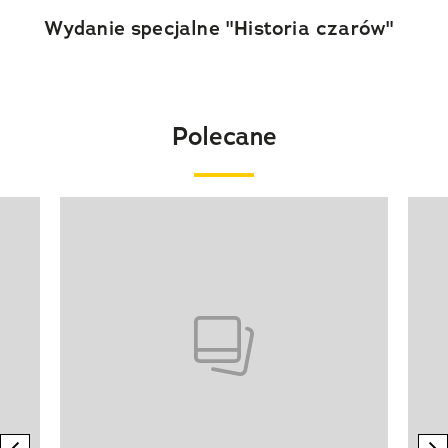
Wydanie specjalne "Historia czarów"
Polecane
Pokazywanie elementu 1 z 20
previous element
n