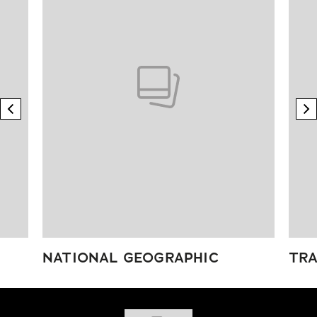
previous element
n
NATIONAL GEOGRAPHIC
TRA