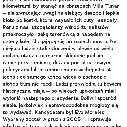
kilometrami, by stanąć na obrzeżach Villa Tunari
– nie zwracając uwagi na siekący deszcz i lepkie
błoto po kostki, które wsysało ich buty i sandały.
Paru z nas, szczęściarzy wśród żurnalistów,
przekroczyło rzekę terenówką z napędem na
cztery koła, ślizgającą się po ruinach mostu. Na
miejscu ludzie stali stłoczeni w ulewie od wielu
godzin, otaczając marnie sklecone podium –
ramię przy ramieniu, drżący pod plastikowymi
pelerynami lub przemoczeni do suchej nitki. A
jednak do samego końca wiecu o zachodzie
słońca tłum nie rzedł. Ludzi przywiodła tu bowiem
historyczna misja – po wiekach upokorzeń mieli
wyłonić następnego prezydenta Boliwii spośród
siebie, jakkolwiek nieprawdopodobne mogłoby się
to wydawać. Kandydatem był Evo Morales.
Wybrany został w grudniu 2005 r. i sprawuje
władzę już trzeci rok w kraju uznawanym za jeden