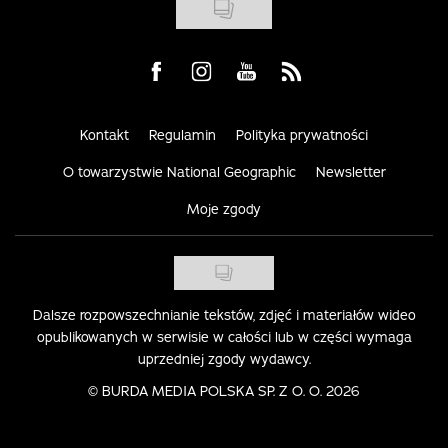
Visit us on Facebook
Visit us on Instagram
Visit us on Youtube
Visit us on Rss
Kontakt
Regulamin
Polityka prywatności
O towarzystwie National Geographic
Newsletter
Moje zgody
Dalsze rozpowszechnianie tekstów, zdjęć i materiałów wideo
opublikowanych w serwisie w całości lub w części wymaga
uprzedniej zgody wydawcy.
©
BURDA MEDIA POLSKA SP. Z O. O. 2026