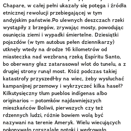
Chapare, w całej pełni ukazały się potęga i źródła
etnicznej rewolucji przebiegającej w tym
andyjskim państwie.Po ulewnych deszczach rzeki
wystąpiły z brzegów, zrywając mosty, powodując
osunięcia ziemi i wypadki śmiertelne. Dziesiątki
pojazdów (w tym autobus pełen dziennikarzy)
utknęły wtedy na drodze 16 kilometrów od
miasteczka nad wezbraną rzeką Espíritu Santo,
bo oberwany głaz zatarasował wlot do tunelu, a z
drugiej strony runął most. Któż podczas takiej
katastrofy przyszedł-by na wiec, żeby wysłuchać
kampanijnej przemowy i wykrzyczeć kilka haseł?
Kilkutysięczny tłum pueblos indígenas albo
originarios – potomków najdawniejszych
mieszkańców Boliwii, pierwszych czy też
rdzennych ludzi, różnie bowiem wolą być
nazywani na terenie Ameryk. Wielu wiecujących
pokonywało rozszalałe potoki i wędrowało