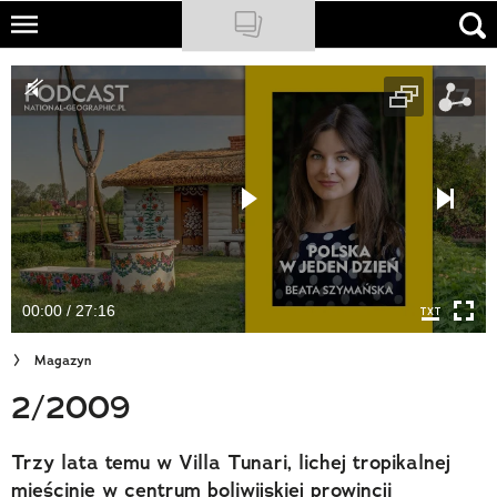
Skip
to
NATIONAL GEOGRAPHIC
main
content
TRAVELER
PODCASTY
Sklep
Newsletter
00:00 / 27:16
Cuda Polski
Magazyn
Wielki Konkurs Fotograficzny
2/2009
Trendbook Podróżniczy
Trzy lata temu w Villa Tunari, lichej tropikalnej
Polecane
mieścinie w centrum boliwijskiej prowincji