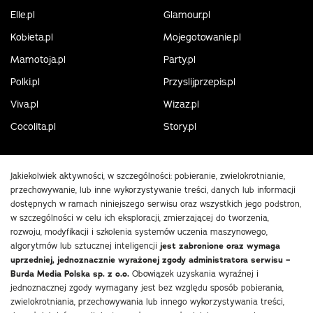
Elle.pl
Glamour.pl
Kobieta.pl
Mojegotowanie.pl
Mamotoja.pl
Party.pl
Polki.pl
Przyslijprzepis.pl
Viva.pl
Wizaz.pl
Cocolita.pl
Story.pl
Jakiekolwiek aktywności, w szczególności: pobieranie, zwielokrotnianie,
przechowywanie, lub inne wykorzystywanie treści, danych lub informacji
dostępnych w ramach niniejszego serwisu oraz wszystkich jego podstron,
w szczególności w celu ich eksploracji, zmierzającej do tworzenia,
rozwoju, modyfikacji i szkolenia systemów uczenia maszynowego,
algorytmów lub sztucznej inteligencji
jest zabronione oraz wymaga
uprzedniej, jednoznacznie wyrażonej zgody administratora serwisu –
Burda Media Polska sp. z o.o.
Obowiązek uzyskania wyraźnej i
jednoznacznej zgody wymagany jest bez względu sposób pobierania,
zwielokrotniania, przechowywania lub innego wykorzystywania treści,