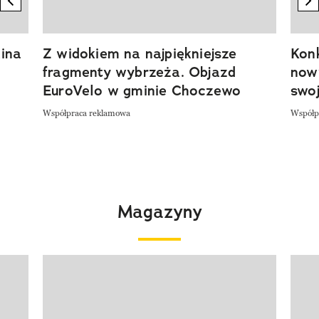
ina
Z widokiem na najpiękniejsze
Kon
fragmenty wybrzeża. Objazd
now
EuroVelo w gminie Choczewo
swoj
Współpraca reklamowa
Współp
Magazyny
Pokazywanie elementu 1 z 4